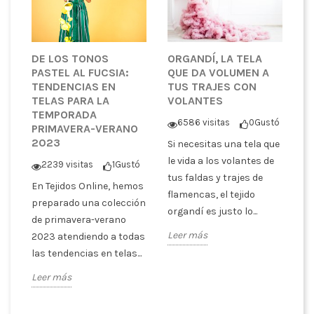
DE LOS TONOS
ORGANDÍ, LA TELA
S
PASTEL AL FUCSIA:
QUE DA VOLUMEN A
T
TENDENCIAS EN
TUS TRAJES CON
T
TELAS PARA LA
VOLANTES
E
TEMPORADA
A
6586 visitas
0
Gustó
PRIMAVERA-VERANO
P
2023
Si necesitas una tela que
ó
le vida a los volantes de
2239 visitas
1
Gustó
S
tus faldas y trajes de
En Tejidos Online, hemos
s
cu
flamencas, el tejido
preparado una colección
ra
te
organdí es justo lo...
de primavera-verano
tr
Leer más
2023 atendiendo a todas
SI
las tendencias en telas...
Le
Leer más