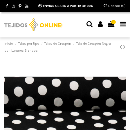
📦 ENVIOS GRATIS A PARTIR DE 99€
Deseos (
0
)
0
Inicio
Telas por tipo
Telas de Crespón
Tela de Crespón Negra
con Lunares Blancos