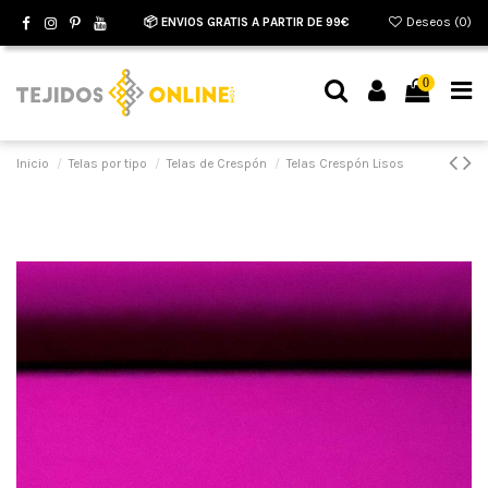
📦 ENVIOS GRATIS A PARTIR DE 99€
Deseos (
0
)
0
Inicio
Telas por tipo
Telas de Crespón
Telas Crespón Lisos