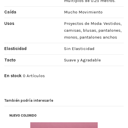
múltiplos de 0.25 metros.
Caída
Mucho Movimiento
Usos
Proyectos de Moda: Vestidos,
camisas, blusas, pantalones,
monos, pantalones anchos
Elasticidad
Sin Elasticidad
Tacto
Suave y Agradable
En stock
0 Artículos
También podría interesarle
COLOR Y CALIDAD BUENOS
NUEVO COLORIDO
(
5
/
5
)
Por
Mari Carmen
en
14/01/2023
Telas Crespón Lisos