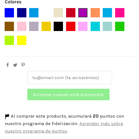
Colores
Azul
Azul Marino
Azafata
Blanco
Beige
Burdeos
Bugambilia
Caldera
Celeste
Fucsia
Marrón
Maquillaje
Malva
Mostaza
Negro
Rojo
Rosa
Turquesa
Verde Agua
Verde
Verde Lima
Amarillo
Al comprar este producto, acumulará
20
puntos con
nuestro programa de fidelización.
Aprender más sobre
nuestro programa de puntos
.