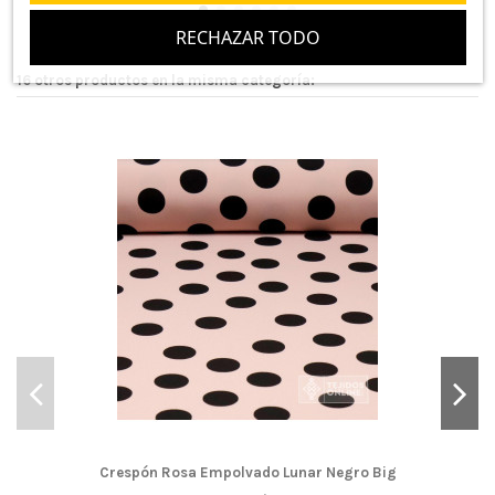
RECHAZAR TODO
BUENA CALIDAD
16 otros productos en la misma categoría:
(
5
/
5
)
Por
Teresa Pareja Sánchez
en
30/04/2022
Telas Crespón Lisos
Compra Verificada
Aun no. La utice, sera para un vestido
BUENA CALIDAD
(
5
/
5
)
Por
Teresa Pareja Sánchez
en
30/04/2022
Telas Crespón Lisos
Compra Verificada
Aun no. La utice, sera para un vestido
Crespón Rosa Empolvado Lunar Negro Big