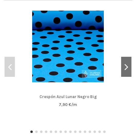
Por
Teresa Pareja Sánchez
en
30/04/2022
Telas Crespón Lisos
Compra Verificada
Aun no. La utice, sera para un vestido
BUENA CALIDAD
(
5
/
5
)
Por
Teresa Pareja Sánchez
en
30/04/2022
Telas Crespón Lisos
Compra Verificada
Aun no. La utice, sera para un vestido
Crespón Azul Lunar Negro Big
7,90 €/m