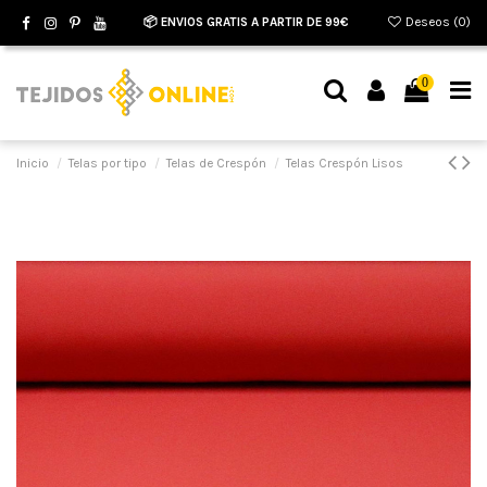
📦 ENVIOS GRATIS A PARTIR DE 99€
Deseos (
0
)
0
Inicio
Telas por tipo
Telas de Crespón
Telas Crespón Lisos