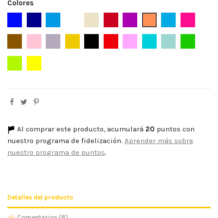
Colores
Azul
Azul Marino
Azafata
Blanco
Beige
Burdeos
Bugambilia
Caldera
Celeste
Fucsia
Marrón
Maquillaje
Malva
Mostaza
Negro
Rojo
Rosa
Turquesa
Verde Agua
Verde
Verde Lima
Amarillo
Al comprar este producto, acumulará
20
puntos con
nuestro programa de fidelización.
Aprender más sobre
nuestro programa de puntos
.
Detalles del producto
Comentarios
(6)