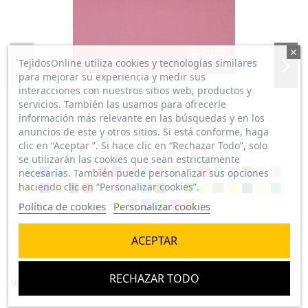
10
(
5
/
5
)
Por
Ines Roman Merideño
en
10/11/2022
Telas Crespón Lisos
Estoy satisfecha con la rapidez que lo he recibido volveré a
TejidosOnline utiliza cookies y tecnologías similares
comprar
para mejorar su experiencia y medir sus
interacciones con nuestros sitios web, productos y
servicios. También las usamos para ofrecerle
Tela de Stretch Liso
información más relevante en las búsquedas y en los
PARA BLUSA
anuncios de este y otros sitios. Si está conforme, haga
1 opinión
(
5
/
5
)
clic en “Aceptar ”. Si hace clic en “Rechazar Todo”, solo
3,00 €/m
se utilizarán las cookies que sean estrictamente
Por
Maria Pilar Binaburo Gracia
en
10/05/2022
Telas Crespón Lisos
necesarias. También puede personalizar sus opciones
Con buena caída .Para combinar con el plumeti en las
haciendo clic en “Personalizar cookies”.
mangas. En mi blog de costura estoy explicando la
Política de cookies
Personalizar cookies
confección de las prendas para las que he comprado las
telas.
ACEPTAR
RECHAZAR TODO
BUENA CALIDAD
16 otros productos en la misma categoría:
(
5
/
5
)