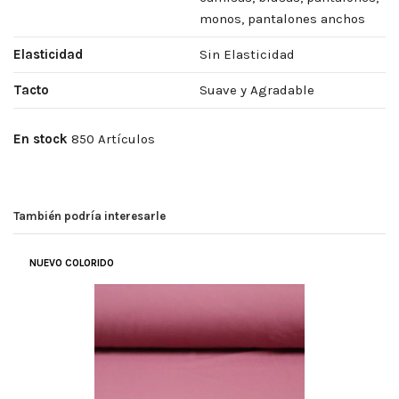
monos, pantalones anchos
Elasticidad
Sin Elasticidad
Tacto
Suave y Agradable
En stock
850 Artículos
También podría interesarle
COLOR Y CALIDAD BUENOS
NUEVO COLORIDO
(
5
/
5
)
Por
Mari Carmen
en
14/01/2023
Telas Crespón Lisos
Tiene muy buena caída la tela ,el color bien y tiene calidad.