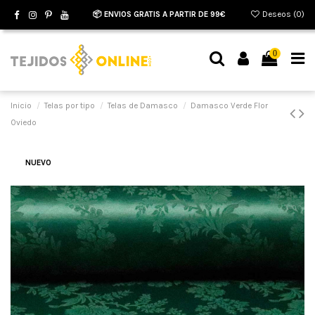
📦 ENVIOS GRATIS A PARTIR DE 99€
Deseos (
0
)
0
Inicio
Telas por tipo
Telas de Damasco
Damasco Verde Flor
Oviedo
NUEVO