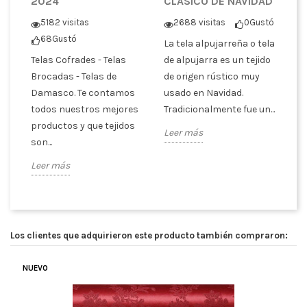
2024
CLÁSICO DE NAVIDAD
S
ó
5182 visitas
2688 visitas
0
Gustó
68
Gustó
La tela alpujarreña o tela
En
Telas Cofrades - Telas
de alpujarra es un tejido
en
n
Brocadas - Telas de
de origen rústico muy
te
Damasco. Te contamos
usado en Navidad.
br
dos
todos nuestros mejores
Tradicionalmente fue un...
es
productos y que tejidos
pa
Leer más
son...
Le
Leer más
Los clientes que adquirieron este producto también compraron:
NUEVO