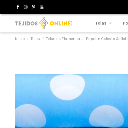
Telas
Po
Inicio
Telas
Telas de Flamenca
Popelín Celeste Gallet