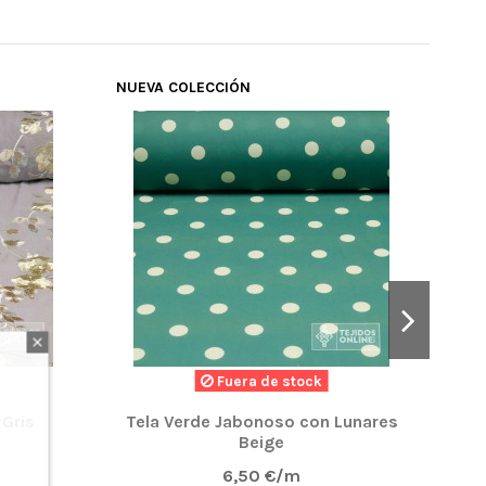
NUEVA COLECCIÓN
NUE
Fuera de stock
Pro
 Gris
Tela Verde Jabonoso con Lunares
Beige
6,50 €/m