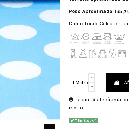
Peso
Aproximado
: 135 g
Color:
Fondo Celeste - Lu
Añ
1 Metro
La cantidad mínima en e
metro
" En Stock "