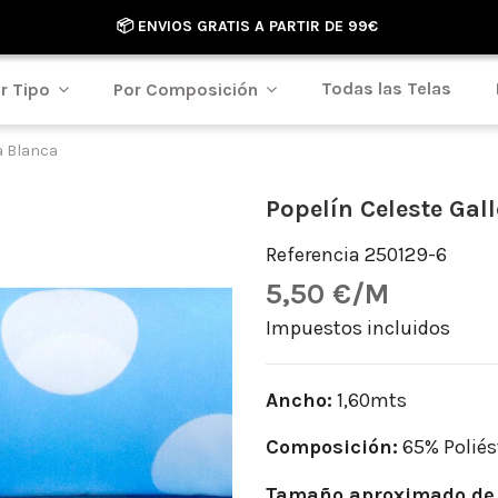
📦 ENVIOS GRATIS A PARTIR DE 99€
Todas las Telas
r Tipo
Por Composición
a Blanca
Popelín Celeste Gal
Referencia
250129-6
5,50 €/M
Impuestos incluidos
Ancho:
1,60mts
Composición:
65% Poliés
Tamaño aproximado de 