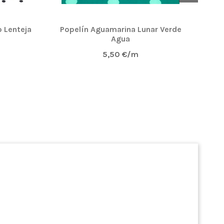
o Lenteja
Popelín Aguamarina Lunar Verde
P
Agua
5,50 €/m