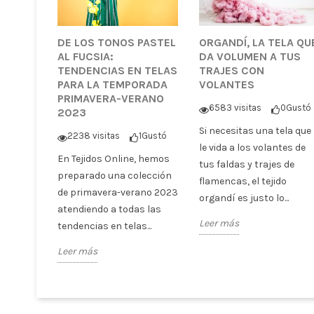
DE LOS TONOS PASTEL
ORGANDÍ, LA TELA QU
AL FUCSIA:
DA VOLUMEN A TUS
TENDENCIAS EN TELAS
TRAJES CON
PARA LA TEMPORADA
VOLANTES
PRIMAVERA-VERANO
6583 visitas
0
Gustó
2023
Si necesitas una tela que
2238 visitas
1
Gustó
le vida a los volantes de
En Tejidos Online, hemos
tus faldas y trajes de
preparado una colección
flamencas, el tejido
de primavera-verano 2023
organdí es justo lo...
atendiendo a todas las
Leer más
tendencias en telas...
Leer más