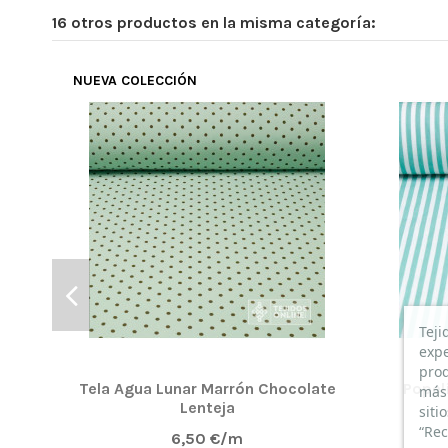
16 otros productos en la misma categoría:
NUEVA COLECCIÓN
Teji
expe
prod
Tela Agua Lunar Marrón Chocolate
Popel
más 
Lenteja
siti
“Rec
6,50 €/m