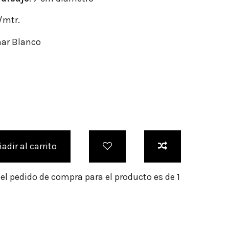
r/mtr.
nar Blanco
adir al carrito
l pedido de compra para el producto es de 1