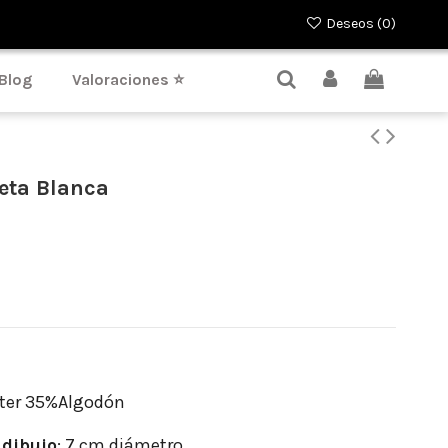
Deseos (
0
)
Blog
Valoraciones ⭐
leta Blanca
ter 35%Algodón
dibujo
: 7 cm diámetro