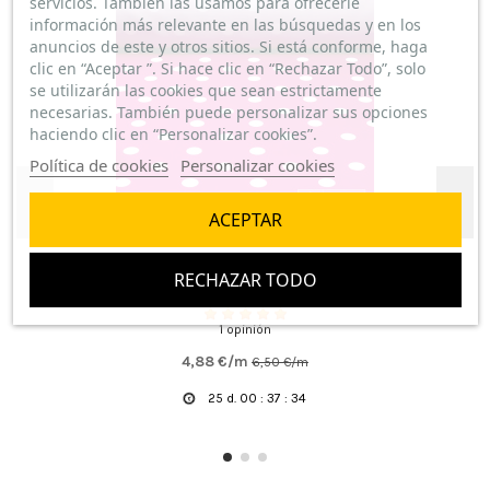
servicios. También las usamos para ofrecerle
información más relevante en las búsquedas y en los
anuncios de este y otros sitios. Si está conforme, haga
clic en “Aceptar ”. Si hace clic en “Rechazar Todo”, solo
se utilizarán las cookies que sean estrictamente
necesarias. También puede personalizar sus opciones
haciendo clic en “Personalizar cookies”.
Política de cookies
Personalizar cookies
ACEPTAR
RECHAZAR TODO
Tela Buganvilia Lunar Blanco
1 opinión
4,88 €/m
6,50 €/m
25
d.
00
:
37
:
34