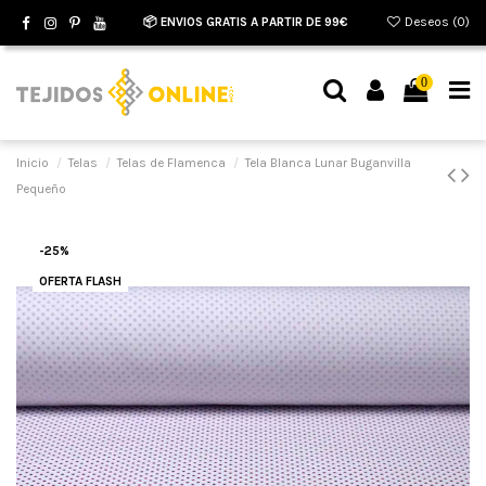
📦 ENVIOS GRATIS A PARTIR DE 99€
Deseos (
0
)
0
Inicio
Telas
Telas de Flamenca
Tela Blanca Lunar Buganvilla
Pequeño
-25%
OFERTA FLASH