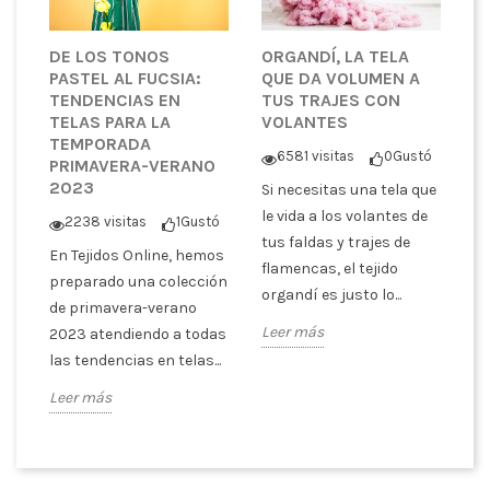
DE LOS TONOS
ORGANDÍ, LA TELA
S
PASTEL AL FUCSIA:
QUE DA VOLUMEN A
T
TENDENCIAS EN
TUS TRAJES CON
T
TELAS PARA LA
VOLANTES
E
TEMPORADA
A
6581 visitas
0
Gustó
PRIMAVERA-VERANO
P
2023
Si necesitas una tela que
ó
le vida a los volantes de
2238 visitas
1
Gustó
S
tus faldas y trajes de
En Tejidos Online, hemos
s
cu
flamencas, el tejido
preparado una colección
ra
te
organdí es justo lo...
de primavera-verano
tr
Leer más
2023 atendiendo a todas
SI
las tendencias en telas...
Le
Leer más