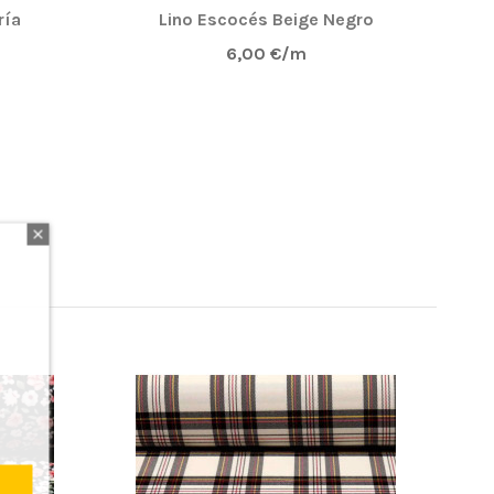
ría
Lino Escocés Beige Negro
Tel
6,00 €/m