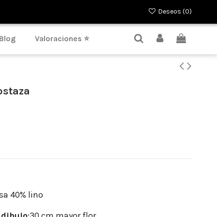
Deseos (
0
)
Blog
Valoraciones ⭐
ostaza
sa 40% lino
dibujo
:30 cm mayor flor.