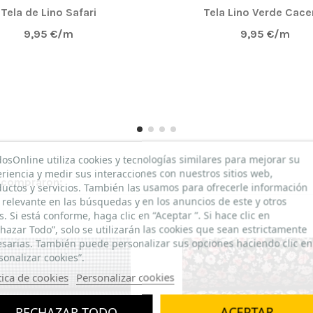
Tela de Lino Safari
Tela Lino Verde Cace
9,95 €/m
9,95 €/m
dosOnline utiliza cookies y tecnologías similares para mejorar su
riencia y medir sus interacciones con nuestros sitios web,
n compraron:
uctos y servicios. También las usamos para ofrecerle información
relevante en las búsquedas y en los anuncios de este y otros
os. Si está conforme, haga clic en “Aceptar ”. Si hace clic en
hazar Todo”, solo se utilizarán las cookies que sean estrictamente
sarias. También puede personalizar sus opciones haciendo clic en
sonalizar cookies”.
tica de cookies
Personalizar cookies
RECHAZAR TODO
ACEPTAR