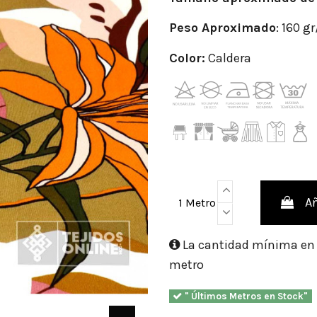
Peso
Aproximado
: 160 g
Color:
Caldera
Añ
1 Metro
La cantidad mínima en e
metro
" Últimos Metros en Stock"