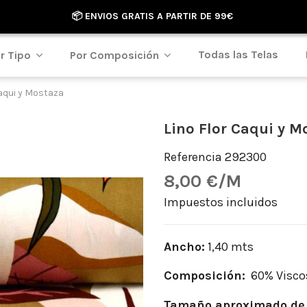
📦 ENVIOS GRATIS A PARTIR DE 99€
Todas las Telas
r Tipo
Por Composición
Caqui y Mostaza
Lino Flor Caqui y M
Referencia
292300
8,00 €/M
Impuestos incluidos
Ancho:
1,40 mts
Composición:
60% Visco
Tamaño aproximado de 