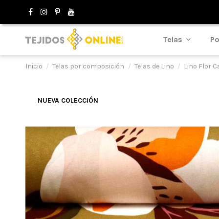
Telas
Po
Inicio
Telas por composición
Telas de Lino
Lino Flor 
NUEVA COLECCIÓN