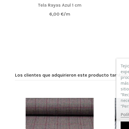
Tela Rayas Azul 1 cm
6,00 €/m
Teji
expe
Los clientes que adquirieron este producto tambié
prod
más 
siti
“Rec
nece
“Per
Polí