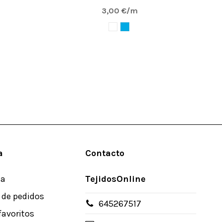
3,00 €/m
a
Contacto
ta
TejidosOnline
l de pedidos
645267517
favoritos