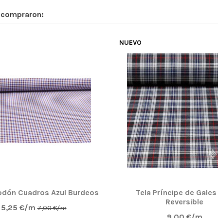
n compraron:
NUEVO
odón Cuadros Azul Burdeos
Tela Príncipe de Gales
Reversible
5,25 €/m
7,00 €/m
9,00 €/m