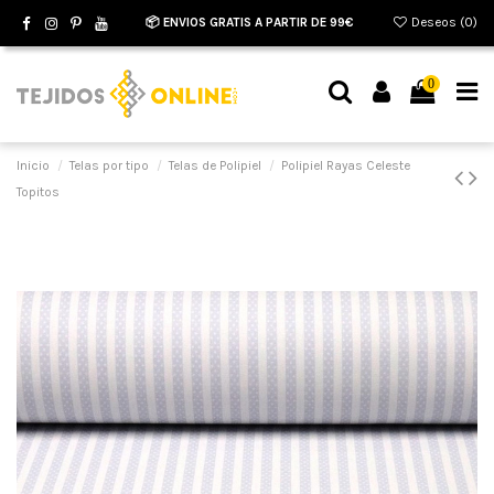
📦 ENVIOS GRATIS A PARTIR DE 99€
Deseos (
0
)
0
Inicio
Telas por tipo
Telas de Polipiel
Polipiel Rayas Celeste
Topitos