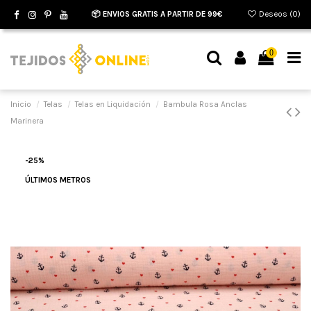
📦 ENVIOS GRATIS A PARTIR DE 99€
Deseos (
0
)
0
Inicio
Telas
Telas en Liquidación
Bambula Rosa Anclas
Marinera
-25%
ÚLTIMOS METROS