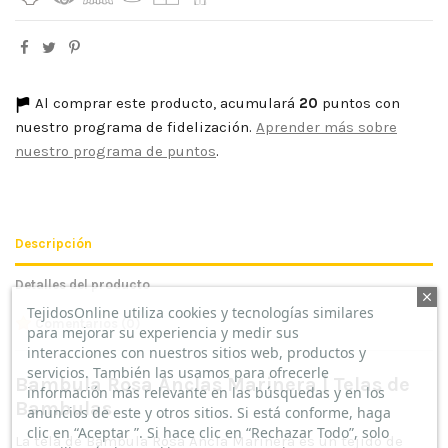
Al comprar este producto, acumulará
20
puntos con
nuestro programa de fidelización.
Aprender más sobre
nuestro programa de puntos
.
Descripción
Detalles del producto
TejidosOnline utiliza cookies y tecnologías similares
Comentarios
(0)
para mejorar su experiencia y medir sus
interacciones con nuestros sitios web, productos y
servicios. También las usamos para ofrecerle
Bambula Rosa Anclas Marinera | Telas de
información más relevante en las búsquedas y en los
Bambulas
anuncios de este y otros sitios. Si está conforme, haga
clic en “Aceptar ”. Si hace clic en “Rechazar Todo”, solo
La tela de Bambula Rosa Ancla Marinera es un tejido de