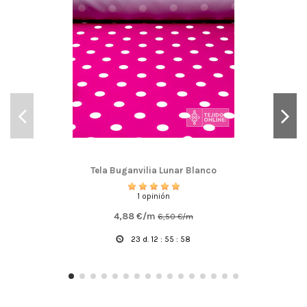
Tela Buganvilia Lunar Blanco
1 opinión
4,88 €/m
6,50 €/m
23
d.
12
:
55
:
57