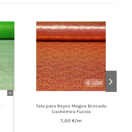
or
Tela para Reyes Magos Brocado
Li
Cachemira Fucsia
7,00 €/m