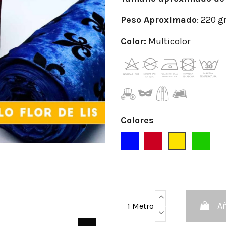
Peso Aproximado
: 220 g
Color:
Multicolor
Colores
Azul
Burdeos
Dorado
Verde
Añ
1 Metro