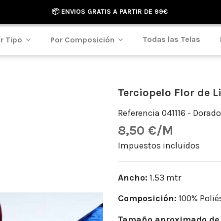
📦 ENVIOS GRATIS A PARTIR DE 99€
Todas las Telas
r Tipo
Por Composición
Terciopelo Flor de L
Referencia
041116 - Dorado
8,50 €/M
Impuestos incluidos
Ancho:
1.53 mtr
Composición:
100% Polié
Tamaño aproximado de 