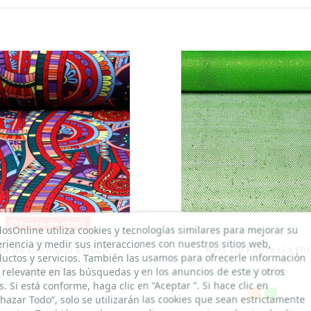
Fuera de stock
dosOnline utiliza cookies y tecnologías similares para mejorar su
riencia y medir sus interacciones con nuestros sitios web,
la de Carnaval Étnica
Red Tul Fantasía Flú
uctos y servicios. También las usamos para ofrecerle información
5,50 €/m
7,00 €/m
relevante en las búsquedas y en los anuncios de este y otros
os. Si está conforme, haga clic en “Aceptar ”. Si hace clic en
hazar Todo”, solo se utilizarán las cookies que sean estrictamente