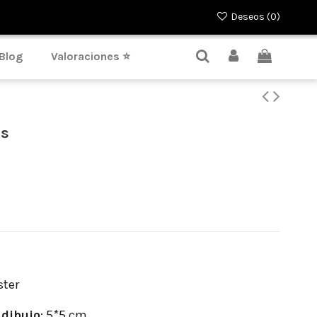
Deseos (
0
)
Blog
Valoraciones ⭐
is
ster
dibujo
: 5*5 cm