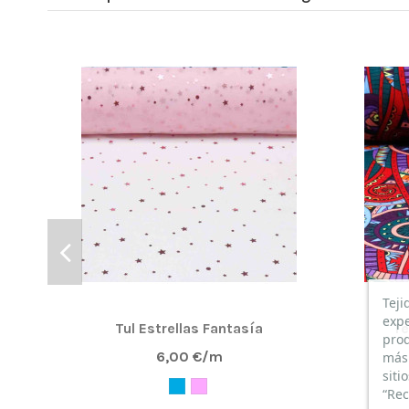
Teji
expe
Tul Estrellas Fantasía
Te
prod
6,00 €/m
más 
siti
“Rec