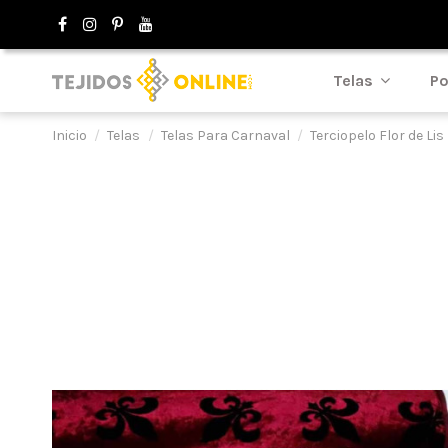
Telas
Po
Inicio
Telas
Telas Para Carnaval
Terciopelo Flor de Lis