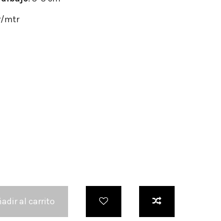
r/mtr
adir al carrito