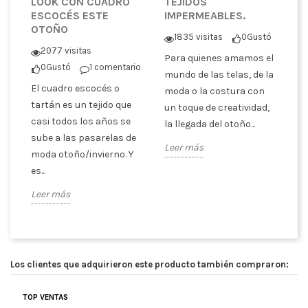
LOOK CON CUADRO
TEJIDOS
T
ESCOCÉS ESTE
IMPERMEABLES.
P
OTOÑO
C
1835 visitas
0
Gustó
tó
2077 visitas
Para quienes amamos el
0
Gustó
1 comentario
En
mundo de las telas, de la
El cuadro escocés o
co
moda o la costura con
er
tartán es un tejido que
pa
un toque de creatividad,
casi todos los años se
tr
la llegada del otoño...
sube a las pasarelas de
es
Leer más
moda otoño/invierno. Y
ex
es...
Le
Leer más
Los clientes que adquirieron este producto también compraron:
TOP VENTAS