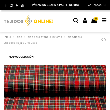
📦 ENVIOS GRATIS A PARTIR DE 99€
Deseos (
0
)
0
Inicio
Telas
Telas para otoño e invierno
Tela Cuadro
Escocés Roja y Gris Little
NUEVA COLECCIÓN