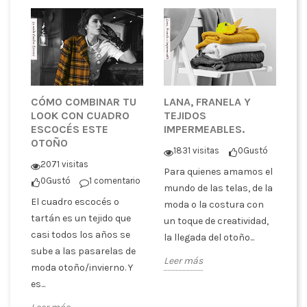
CÓMO COMBINAR TU
LANA, FRANELA Y
¿
LOOK CON CUADRO
TEJIDOS
T
ESCOCÉS ESTE
IMPERMEABLES.
P
OTOÑO
C
1831 visitas
0
Gustó
tó
2071 visitas
Para quienes amamos el
0
Gustó
1 comentario
En
mundo de las telas, de la
El cuadro escocés o
co
moda o la costura con
er
tartán es un tejido que
pa
un toque de creatividad,
casi todos los años se
tr
la llegada del otoño...
sube a las pasarelas de
es
Leer más
moda otoño/invierno. Y
ex
es...
Le