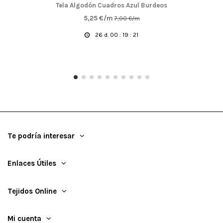
Tela Algodón Cuadros Azul Burdeos
5,25 €/m
7,00 €/m
26
d.
00
:
19
:
20
Te podría interesar
Enlaces Útiles
Tejidos Online
Mi cuenta