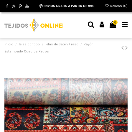
📦 ENVIOS GRATIS A PARTIR DE 99€
Deseos (
0
)
0
Inicio
Telas por tipo
Telas de Satén / raso
Rayón
Estampado Cuadros Retros