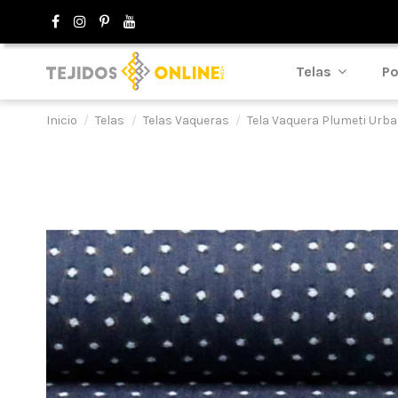
Telas
Po
Inicio
Telas
Telas Vaqueras
Tela Vaquera Plumeti Urb