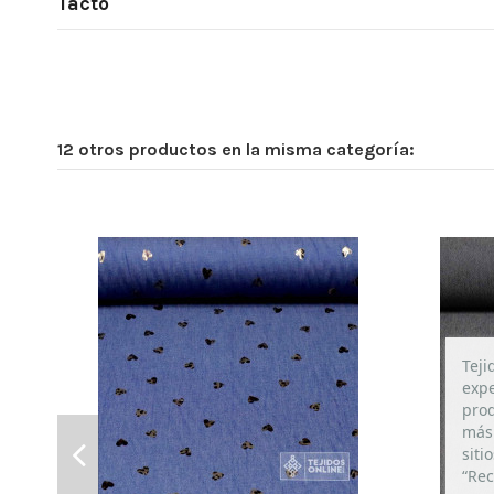
Tacto
12 otros productos en la misma categoría:
Teji
expe
prod
más 
siti
“Rec