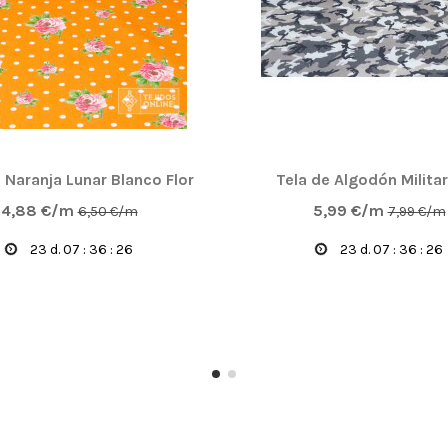
 Naranja Lunar Blanco Flor
Tela de Algodón Militar
4,88 €/m
5,99 €/m
6,50 €/m
7,99 €/m
23
d.
07
:
36
:
25
23
d.
07
:
36
:
25