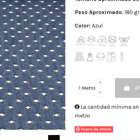
Peso
Aproximado
: 180 g
Color:
Azul
Añ
1 Metro
La cantidad mínima en e
metro
Fuera de stock