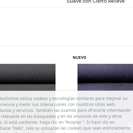
Suave con Cierto Relieve
NUEVO
dosOnline utiliza cookies y tecnologías similares para mejorar su
riencia y medir sus interacciones con nuestros sitios web,
uctos y servicios. También las usamos para ofrecerle información
relevante en las búsquedas y en los anuncios de este y otros
os. Si está conforme, haga clic en “Aceptar ”. Si hace clic en
hazar Todo”, solo se utilizarán las cookies que sean estrictamente