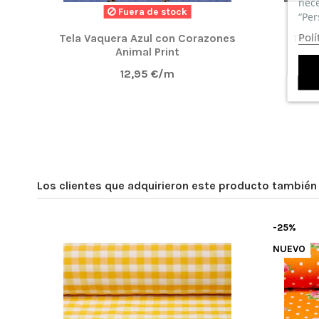
nece
Fuera de stock
“Per
Polí
Tela Vaquera Azul con Corazones
Tela 
Animal Print
12,95 €/m
Los clientes que adquirieron este producto tambié
-25%
NUEVO