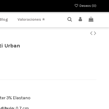
Deseos (
0
)
Blog
Valoraciones ⭐
ti Urban
ter 3% Elastano
dibujo
: 0.7 cm