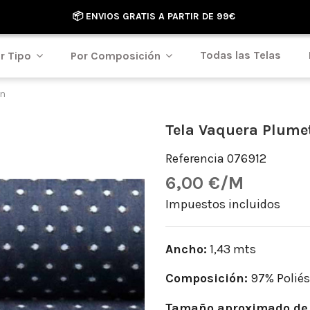
📦 ENVIOS GRATIS A PARTIR DE 99€
Todas las Telas
r Tipo
Por Composición
an
Tela Vaquera Plume
Referencia
076912
6,00 €/M
Impuestos incluidos
Ancho:
1,43 mts
Composición:
97% Poliés
Tamaño aproximado de 