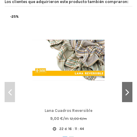
Los clientes que adquirieron este producto también compraron:
-25%
Lana Cuadros Reversible
9,00 €/m
12,00 €/m
22
d.
16
:
11
:
44