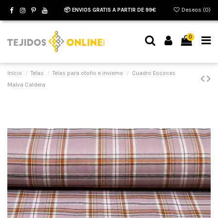
📦 ENVIOS GRATIS A PARTIR DE 99€
Deseos (
0
)
0
Inicio
Telas
Telas para otoño e invierno
Cuadro Escoces
Malva Caldera