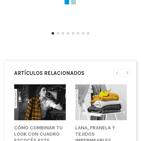
ARTÍCULOS RELACIONADOS
CÓMO COMBINAR TU
LANA, FRANELA Y
¿
LOOK CON CUADRO
TEJIDOS
T
ESCOCÉS ESTE
IMPERMEABLES.
P