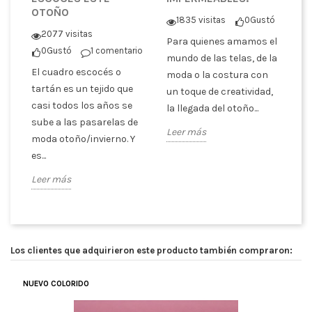
OTOÑO
C
1835 visitas
0
Gustó
tó
2077 visitas
Para quienes amamos el
0
Gustó
1 comentario
En
mundo de las telas, de la
El cuadro escocés o
co
moda o la costura con
er
tartán es un tejido que
pa
un toque de creatividad,
casi todos los años se
tr
la llegada del otoño...
sube a las pasarelas de
es
Leer más
moda otoño/invierno. Y
ex
es...
Le
Leer más
Los clientes que adquirieron este producto también compraron:
NUEVO COLORIDO