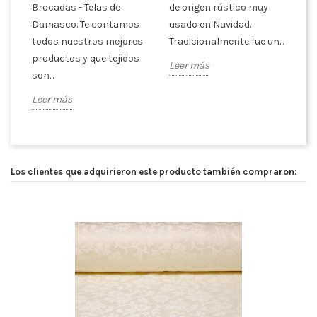
n
Brocadas - Telas de
de origen rústico muy
te
Damasco. Te contamos
usado en Navidad.
br
dos
todos nuestros mejores
Tradicionalmente fue un...
es
productos y que tejidos
pa
Leer más
son...
Le
Leer más
Los clientes que adquirieron este producto también compraron: