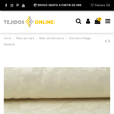
📦 ENVIOS GRATIS A PARTIR DE 99€
Deseos (
0
)
0
Inicio
Telas por tipo
Telas de Damasco
Damasco Beige
Navarra