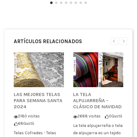
ARTÍCULOS RELACIONADOS
E
LAS MEJORES TELAS
LA TELA
E
PARA SEMANA SANTA
ALPUJARREÑA -
L
2024
CLÁSICO DE NAVIDAD
S
ó
5180 visitas
2688 visitas
0
Gustó
68
Gustó
La tela alpujarreña o tela
En
Telas Cofrades - Telas
de alpujarra es un tejido
en