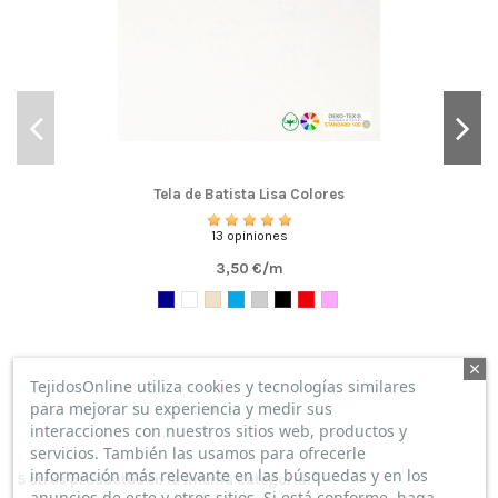
Tela de Batista Lisa Colores
13 opiniones
3,50 €/m
TejidosOnline utiliza cookies y tecnologías similares
para mejorar su experiencia y medir sus
interacciones con nuestros sitios web, productos y
servicios. También las usamos para ofrecerle
información más relevante en las búsquedas y en los
5 otros productos en la misma categoría:
anuncios de este y otros sitios. Si está conforme, haga