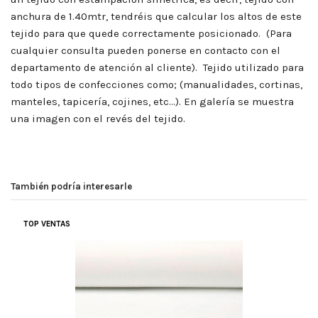
anchura de 1.40mtr, tendréis que calcular los altos de este
tejido para que quede correctamente posicionado. (Para
cualquier consulta pueden ponerse en contacto con el
departamento de atención al cliente). Tejido utilizado para
todo tipos de confecciones como; (manualidades, cortinas,
manteles, tapicería, cojines, etc…). En galería se muestra
una imagen con el revés del tejido.
También podría interesarle
CALIDAD
TOP VENTAS
(
5
/
5
)
Por
M. REMEDIOS V
en
14/03/2026
Panamá Cordón Turquesa Espiral
Compra Verificada
BUEN TEJIDO EN CALIDAD Y ATRACTIVO PARA LA LA NUEVA
ESTACION VERANIEGA