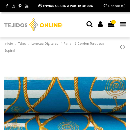
📦 ENVIOS GRATIS A PARTIR DE 99€
Deseos (
0
)
0
Inicio
Telas
Lonetas Digitales
Panamá Cordón Turquesa
Espiral