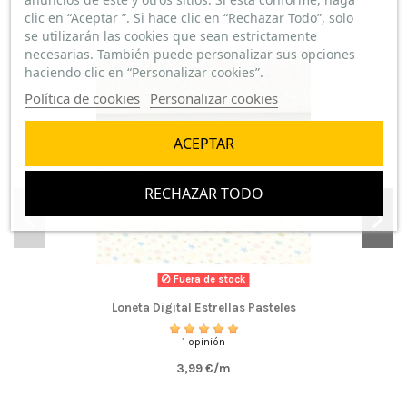
clic en “Aceptar ”. Si hace clic en “Rechazar Todo”, solo
se utilizarán las cookies que sean estrictamente
necesarias. También puede personalizar sus opciones
haciendo clic en “Personalizar cookies”.
Política de cookies
Personalizar cookies
ACEPTAR
RECHAZAR TODO
Fuera de stock
Loneta Digital Estrellas Pasteles
1 opinión
3,99 €/m