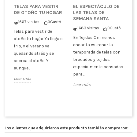
TELAS PARA VESTIR
EL ESPECTÁCULO DE
D
DE OTOÑO TU HOGAR
LAS TELAS DE
C
SEMANA SANTA
T
1667 visitas
0
Gustó
C
1683 visitas
0
Gustó
V
Telas para vestir de
ó
En Tejidos Online nos
otoño tu hogar Ya llega el
encanta estrenar la
frío, y el verano va
En
temporada de telas con
quedando atrás y se
ce
er
brocados y tejidos
acerca el otoño. Y
Va
especialmente pensados
aunque...
un
para...
Leer más
pa
Leer más
co
Le
Los clientes que adquirieron este producto también compraron: