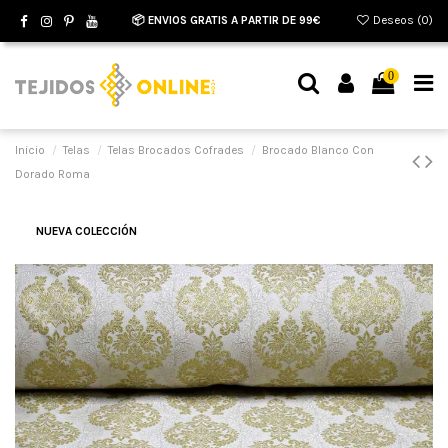
📦 ENVIOS GRATIS A PARTIR DE 99€
Deseos (
0
)
0
Inicio
Telas
Telas Brocados Cofrades
Brocado Blanco Con
Dorado Roma
NUEVA COLECCIÓN