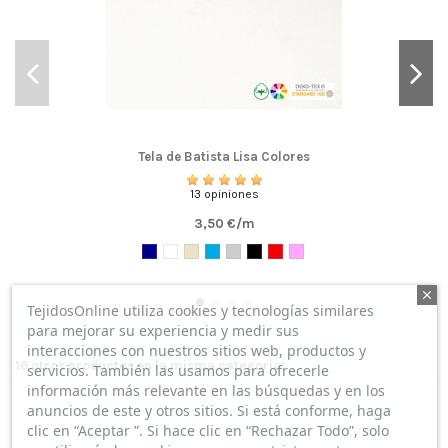
GENIAL!!
(
5
/
5
)
Por
Lidia Gumbao Martínez
en
12/06/2022
Tela de Lino Liso
Calidad y rapidez en los envíos. 100% satisfecha.
Tela de Batista Lisa Colores
13 opiniones
3,50 €/m
TejidosOnline utiliza cookies y tecnologías similares
para mejorar su experiencia y medir sus
interacciones con nuestros sitios web, productos y
16 otros productos en la misma categoría:
servicios. También las usamos para ofrecerle
información más relevante en las búsquedas y en los
anuncios de este y otros sitios. Si está conforme, haga
clic en “Aceptar ”. Si hace clic en “Rechazar Todo”, solo