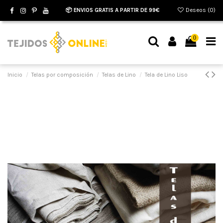
📦 ENVIOS GRATIS A PARTIR DE 99€
Deseos (
0
)
0
Inicio
Telas por composición
Telas de Lino
Tela de Lino Liso