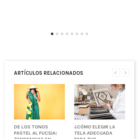
ARTÍCULOS RELACIONADOS
ES
DE LOS TONOS
¿CÓMO ELEGIR LA
E
PASTEL AL FUCSIA:
TELA ADECUADA
T