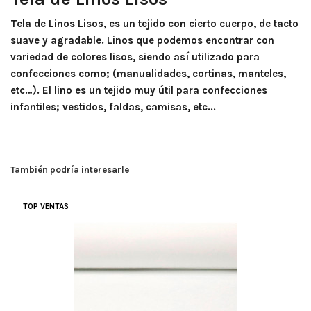
Tela de Linos Lisos, es un tejido con cierto cuerpo, de tacto
suave y agradable. Linos que podemos encontrar con
variedad de colores lisos, siendo así utilizado para
confecciones como; (manualidades, cortinas, manteles,
etc…). El lino es un tejido muy útil para confecciones
infantiles; vestidos, faldas, camisas, etc...
También podría interesarle
TOP VENTAS
(
4
/
5
)
ME GUSTA MUCHO ESTA TELA , IDEAL PARA LO
QUE NECESITO
Por
Monica
en
19/01/2023
Tela de Lino Liso
Buena calidad