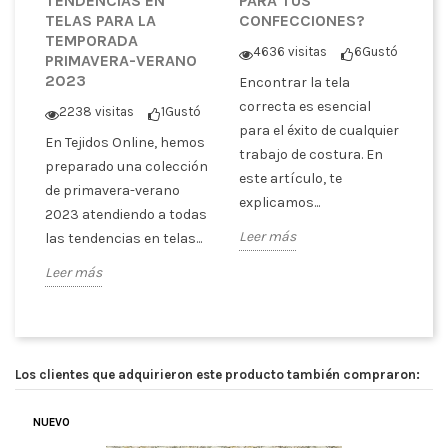
TENDENCIAS EN
PARA TUS
I
TELAS PARA LA
CONFECCIONES?
P
TEMPORADA
D
4636 visitas
6
Gustó
M
PRIMAVERA-VERANO
T
2023
Encontrar la tela
tó
correcta es esencial
2238 visitas
1
Gustó
tro
Te
para el éxito de cualquier
En Tejidos Online, hemos
de
te
trabajo de costura. En
preparado una colección
es
este artículo, te
de primavera-verano
qu
explicamos...
2023 atendiendo a todas
te
Leer más
las tendencias en telas...
Le
Leer más
Los clientes que adquirieron este producto también compraron:
NUEVO