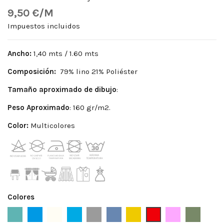
9,50 €/M
Impuestos incluidos
Ancho:
1,40 mts / 1.60 mts
Composición:
79% lino 21% Poliéster
Tamaño aproximado de dibujo
:
Peso
Aproximado
: 160 gr/m2.
Color:
Multicolores
Colores
Aguamarina
Azafata
Blanco Roto
Celeste
Gris
Indigo
Mostaza
Rojo
Rosa
Verde Ka