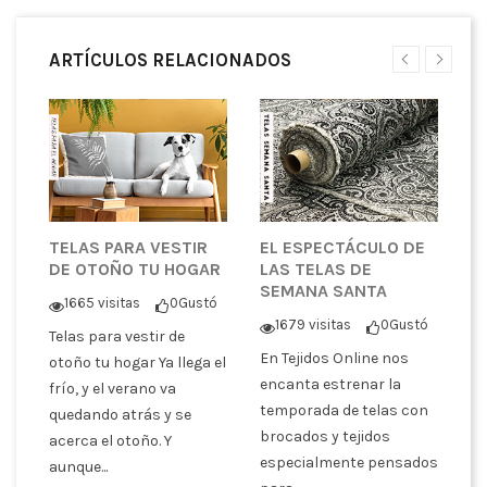
ARTÍCULOS RELACIONADOS
TELAS PARA VESTIR
EL ESPECTÁCULO DE
D
DE OTOÑO TU HOGAR
LAS TELAS DE
C
SEMANA SANTA
T
1665 visitas
0
Gustó
C
1679 visitas
0
Gustó
V
Telas para vestir de
tó
En Tejidos Online nos
otoño tu hogar Ya llega el
encanta estrenar la
frío, y el verano va
En
temporada de telas con
quedando atrás y se
ce
er
brocados y tejidos
acerca el otoño. Y
Va
especialmente pensados
aunque...
un