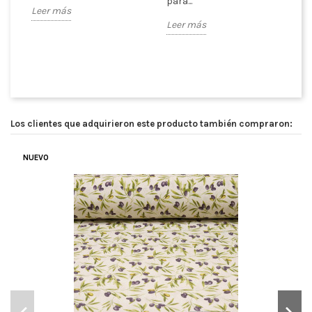
para...
Leer más
pa
Leer más
co
Le
Los clientes que adquirieron este producto también compraron:
NUEVO