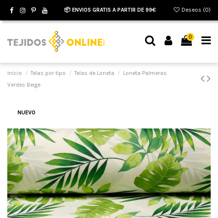
📦 ENVIOS GRATIS A PARTIR DE 99€
Deseos (
0
)
0
Inicio
Telas por tipo
Telas de Loneta
Loneta Palmeras
Verdes Beige
NUEVO