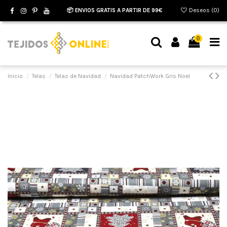
📦 ENVIOS GRATIS A PARTIR DE 99€
Deseos (
0
)
0
Inicio
Telas
Telas de Navidad
Navidad PatchWork Gris Noel