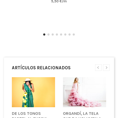
5,50 €/m
ARTÍCULOS RELACIONADOS
DE LOS TONOS
ORGANDÍ, LA TELA
S