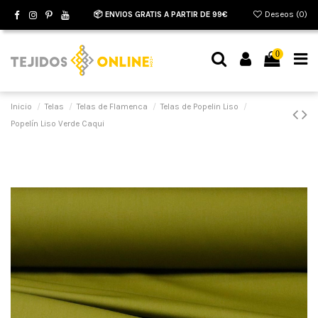
📦 ENVIOS GRATIS A PARTIR DE 99€
Deseos (
0
)
0
Inicio
Telas
Telas de Flamenca
Telas de Popelin Liso
Popelín Liso Verde Caqui