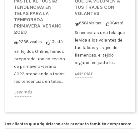
PASTEL AL FUCSIA:
QUE DA VOLUMEN A
T
TENDENCIAS EN
TUS TRAJES CON
T
TELAS PARA LA
VOLANTES
E
TEMPORADA
A
6581 visitas
0
Gustó
PRIMAVERA-VERANO
P
2023
Si necesitas una tela que
ó
le vida a los volantes de
2238 visitas
1
Gustó
S
tus faldas y trajes de
En Tejidos Online, hemos
s
cu
flamencas, el tejido
preparado una colección
ra
te
organdí es justo lo...
de primavera-verano
tr
Leer más
2023 atendiendo a todas
SI
las tendencias en telas...
Le
Leer más
Los clientes que adquirieron este producto también compraron: