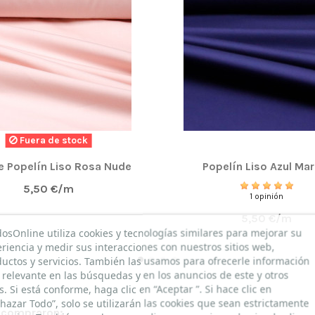
Fuera de stock
e Popelín Liso Rosa Nude
Popelín Liso Azul Mar
5,50 €/m
1 opinión
5,50 €/m
dosOnline utiliza cookies y tecnologías similares para mejorar su
riencia y medir sus interacciones con nuestros sitios web,
uctos y servicios. También las usamos para ofrecerle información
relevante en las búsquedas y en los anuncios de este y otros
os. Si está conforme, haga clic en “Aceptar ”. Si hace clic en
hazar Todo”, solo se utilizarán las cookies que sean estrictamente
n compraron: