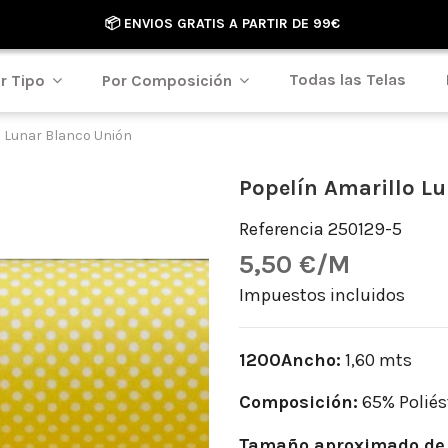
📦 ENVIOS GRATIS A PARTIR DE 99€
Todas las Telas
r Tipo
Por Composición
o Lunar Blanco Unión
Popelín Amarillo L
Referencia
250129-5
5,50 €/M
Impuestos incluidos
1200Ancho:
1,60 mts
Composición:
65% Poliés
Tamaño aproximado de 