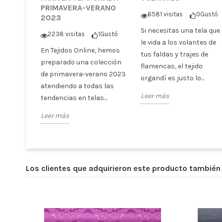
PRIMAVERA-VERANO
6581 visitas
0
Gustó
2023
Si necesitas una tela que
2238 visitas
1
Gustó
le vida a los volantes de
En Tejidos Online, hemos
tus faldas y trajes de
preparado una colección
flamencas, el tejido
de primavera-verano 2023
organdí es justo lo...
atendiendo a todas las
Leer más
tendencias en telas...
Leer más
Los clientes que adquirieron este producto tambié