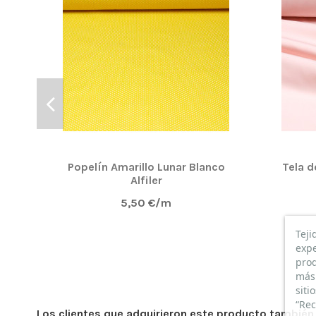
Popelín Amarillo Lunar Blanco
Tela d
Alfiler
5,50 €/m
Teji
expe
prod
más 
siti
“Rec
Los clientes que adquirieron este producto tambié