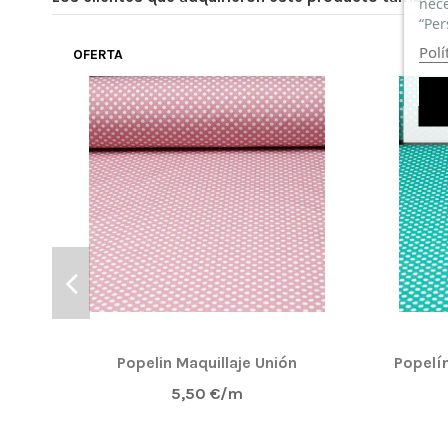
nece
“Per
Polí
OFERTA
Popelin Maquillaje Unión
Popelí
5,50 €/m