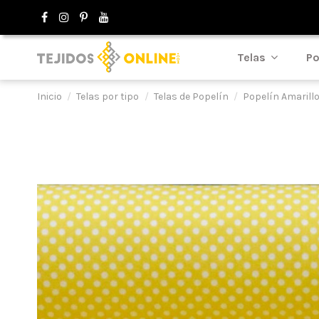
Telas
Po
Inicio
Telas por tipo
Telas de Popelín
Popelín Amarill