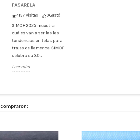
PASARELA
4137 visitas
0
Gustó
SIMOF 2025 muestra
cuáles van a ser las las
tendencias en telas para
trajes de flamenca. SIMOF
celebra su 30...
Leer más
n compraron: