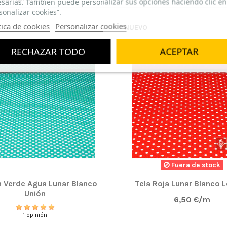
sarias. También puede personalizar sus opciones haciendo clic en
sonalizar cookies”.
tica de cookies
Personalizar cookies
NUEVO
RECHAZAR TODO
ACEPTAR
Fuera de stock
n Verde Agua Lunar Blanco
Tela Roja Lunar Blanco L
Unión
6,50 €/m
1 opinión