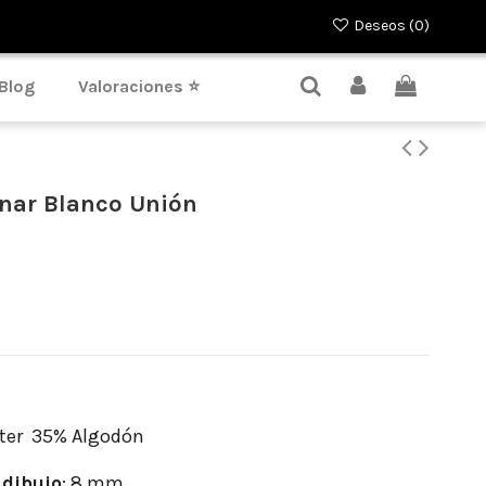
Deseos (
0
)
Blog
Valoraciones ⭐
unar Blanco Unión
ter 35% Algodón
dibujo
: 8 mm