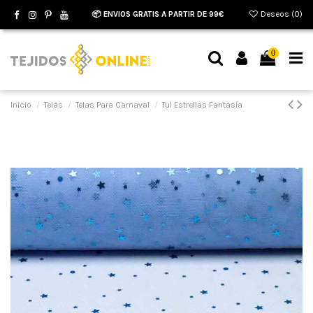
📦 ENVIOS GRATIS A PARTIR DE 99€
Deseos (
0
)
0
Inicio
Telas
Telas Para Carnaval
Tul Estrellas Fantasía