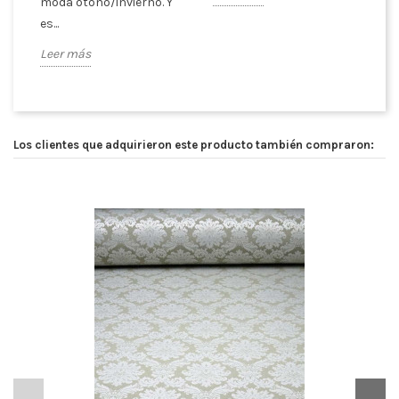
moda otoño/invierno. Y
ex
es...
Le
Leer más
Los clientes que adquirieron este producto también compraron: