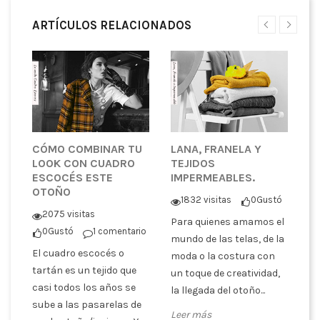
ARTÍCULOS RELACIONADOS
CÓMO COMBINAR TU
LANA, FRANELA Y
¿
LOOK CON CUADRO
TEJIDOS
T
ESCOCÉS ESTE
IMPERMEABLES.
P
OTOÑO
C
1832 visitas
0
Gustó
tó
2075 visitas
Para quienes amamos el
0
Gustó
1 comentario
En
mundo de las telas, de la
El cuadro escocés o
co
moda o la costura con
er
tartán es un tejido que
pa
un toque de creatividad,
casi todos los años se
tr
la llegada del otoño...
sube a las pasarelas de
es
Leer más