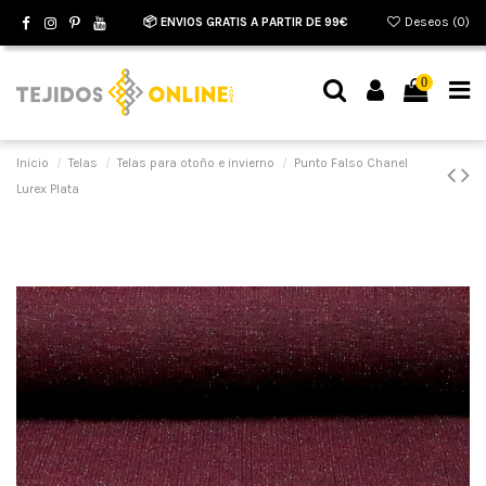
📦 ENVIOS GRATIS A PARTIR DE 99€
Deseos (
0
)
0
Inicio
Telas
Telas para otoño e invierno
Punto Falso Chanel
Lurex Plata