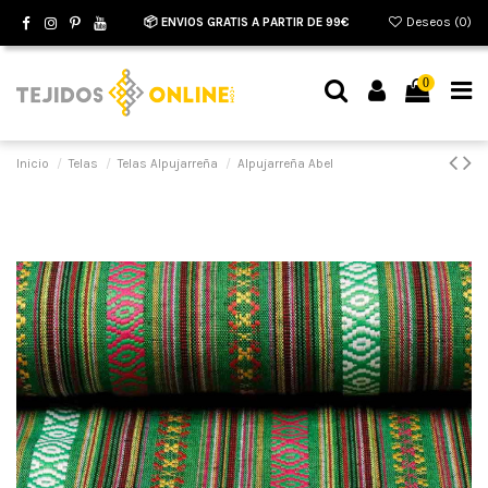
📦 ENVIOS GRATIS A PARTIR DE 99€
Deseos (
0
)
0
Inicio
Telas
Telas Alpujarreña
Alpujarreña Abel