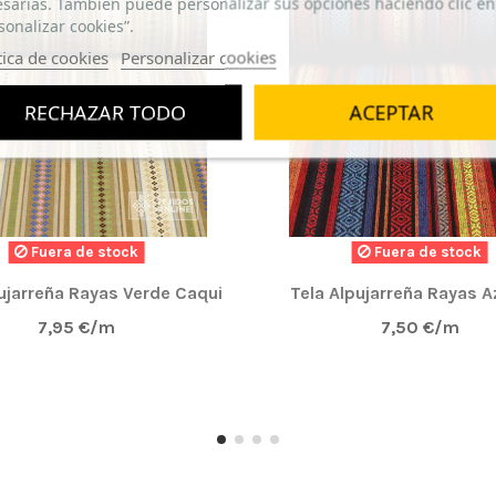
sarias. También puede personalizar sus opciones haciendo clic en
sonalizar cookies”.
tica de cookies
Personalizar cookies
RECHAZAR TODO
ACEPTAR
Fuera de stock
Fuera de stock
ujarreña Rayas Verde Caqui
Tela Alpujarreña Rayas 
7,95 €/m
7,50 €/m