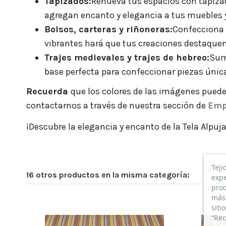
Tapizados:
Renueva tus espacios con tapizado
agregan encanto y elegancia a tus muebles y
Bolsos, carteras y riñoneras:
Confecciona 
vibrantes hará que tus creaciones destaquen 
Trajes medievales y trajes de hebreo:
Sumé
base perfecta para confeccionar piezas únic
Recuerda
que los colores de las imágenes puede
contactarnos a través de nuestra sección de
Emp
¡Descubre la elegancia y encanto de la Tela Alpuja
Teji
16 otros productos en la misma categoría:
expe
prod
más 
siti
“Rec