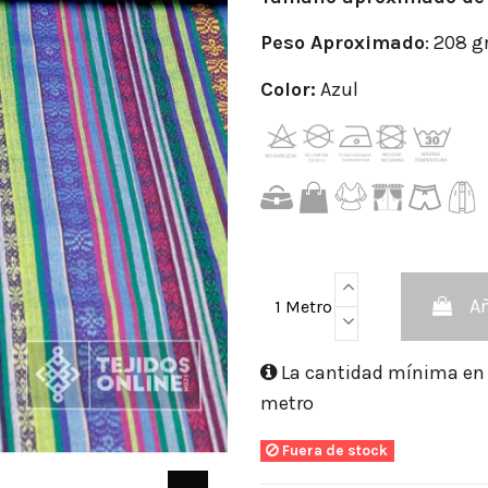
Peso
Aproximado
: 208 g
Color:
Azul
Añ
1 Metro
La cantidad mínima en e
metro
Fuera de stock