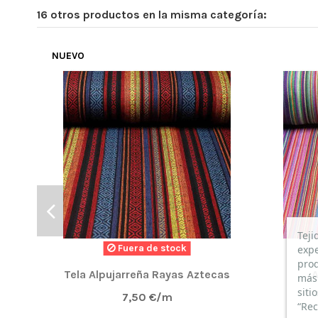
16 otros productos en la misma categoría:
NUEVO
Teji
expe
Fuera de stock
prod
Tela Alpujarreña Rayas Aztecas
A
más 
siti
7,50 €/m
“Rec