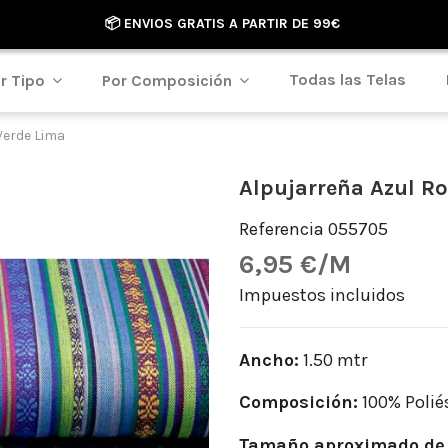
📦 ENVIOS GRATIS A PARTIR DE 99€
Todas las Telas
r Tipo
Por Composición
Verde Lima
Alpujarreña Azul Ro
Referencia
055705
6,95 €/M
Impuestos incluidos
Ancho:
1.50 mtr
Composición:
100% Polié
Tamaño aproximado de 