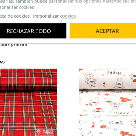
sarias. También puede personalizar sus opciones haciendo clic en
6,95 €/m
sonalizar cookies”.
tica de cookies
Personalizar cookies
RECHAZAR TODO
ACEPTAR
n compraron:
TAS