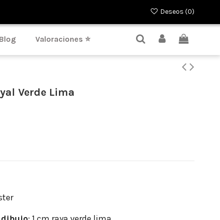
Deseos (
0
)
Blog
Valoraciones ⭐
yal Verde Lima
ster
dibujo
: 1 cm raya verde lima