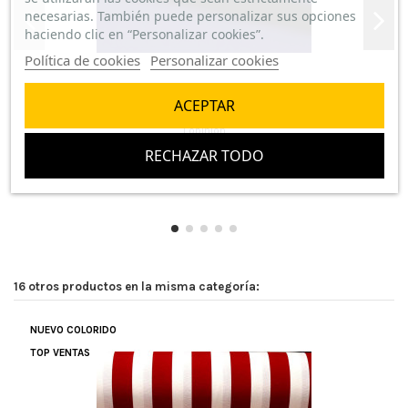
necesarias. También puede personalizar sus opciones
haciendo clic en “Personalizar cookies”.
Política de cookies
Personalizar cookies
Popelín Liso Azul Marino
ACEPTAR
1 opinión
RECHAZAR TODO
5,50 €/m
16 otros productos en la misma categoría:
NUEVO COLORIDO
TOP VENTAS