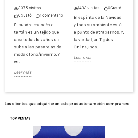
tó
2075 visitas
1432 visitas
0
Gustó
La
0
Gustó
1 comentario
El espíritu de la Navidad
de
El cuadro escocés o
y todo su ambiente está
de
er
tartán es un tejido que
a punto de atraparnos. Y,
us
casi todos los años se
la verdad, en Tejidos
Tr
sube a las pasarelas de
Online, ¡nos...
Le
moda otoño/invierno. Y
Leer más
es...
Leer más
Los clientes que adquirieron este producto también compraron:
TOP VENTAS