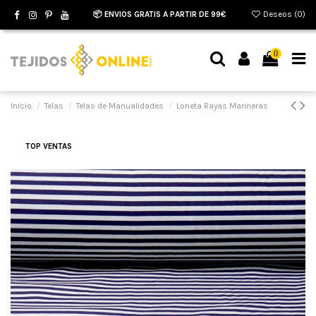
📦 ENVIOS GRATIS A PARTIR DE 99€
Deseos (
0
)
0
Inicio
Telas
Telas de Manualidades
Loneta Rayas Marineras
TOP VENTAS