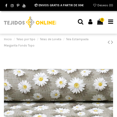
📦 ENVIOS GRATIS A PARTIR DE 99€
Deseos (
0
)
0
Inicio
Telas por tipo
Telas de Loneta
Tela Estampada
Margarita Fondo Topo