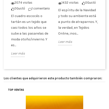
tó
2074 visitas
1432 visitas
0
Gustó
La
0
Gustó
1 comentario
El espíritu de la Navidad
de
El cuadro escocés o
y todo su ambiente está
de
er
tartán es un tejido que
a punto de atraparnos. Y,
us
casi todos los años se
la verdad, en Tejidos
Tr
sube a las pasarelas de
Online, ¡nos...
Le
moda otoño/invierno. Y
Leer más
es...
Leer más
Los clientes que adquirieron este producto también compraron:
TOP VENTAS