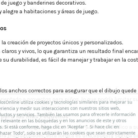
 de juego y banderines decorativos.
y alegre a habitaciones y áreas de juego.
tos
a la creación de proyectos únicos y personalizados.
n claros y vivos, lo que garantiza un resultado final enc
de su durabilidad, es fácil de manejar y trabajar en la cos
r los anchos correctos para asegurar que el dibujo quede
 orientado a proyectos para niños, lo que podría limitar 
dosOnline utiliza cookies y tecnologías similares para mejorar su
riencia y medir sus interacciones con nuestros sitios web,
uctos y servicios. También las usamos para ofrecerle información
s para los Más Pequeños
relevante en las búsquedas y en los anuncios de este y otros
ienes buscan agregar color, alegría y un toque lúdico a 
os. Si está conforme, haga clic en “Aceptar ”. Si hace clic en
hazar Todo”, solo se utilizarán las cookies que sean estrictamente
 para manualidades, esta loneta es una apuesta segura 