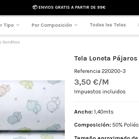
📦 ENVIOS GRATIS A PARTIR DE 99€
Todas las Telas
r Tipo
Por Composición
s Gorditos
Tela Loneta Pájaros
Referencia
220200-3
3,50 €/M
Impuestos incluidos
Ancho:
1,40mts
Composición:
50% Poliés
Tamaño aproximado de 