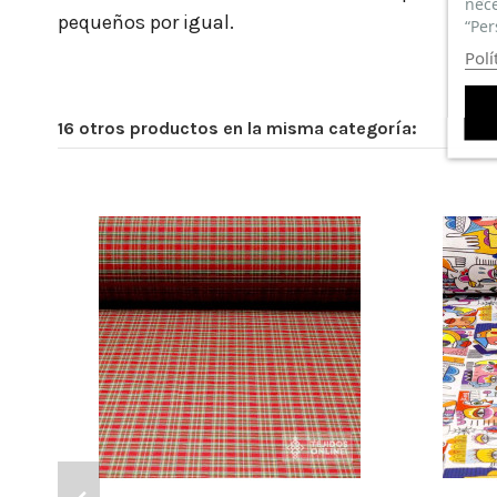
nece
pequeños por igual.
“Per
Polí
16 otros productos en la misma categoría:
SUPER BONITA
(
5
/
5
)
Por
MARIOLA G
en
11/12/2024
Tela Loneta Pájaros Gorditos
Compra Verificada
DE GRAN C
Puntuación total:
Puntuación total: