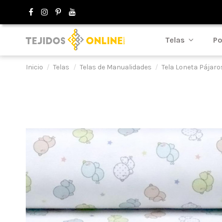
Telas
Po
Inicio
Telas
Telas de Manualidades
Tela Loneta Pájaro