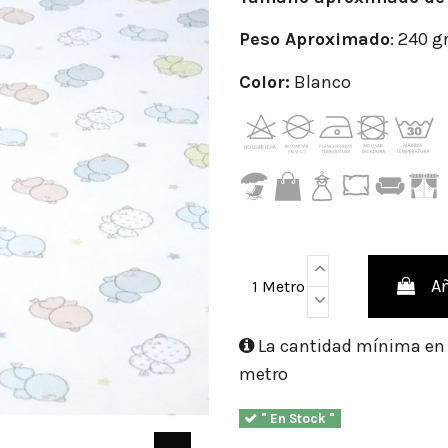
Peso
Aproximado
: 240 g
Color:
Blanco
Añ
1 Metro
La cantidad mínima en e
metro
" En Stock "