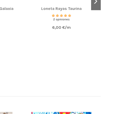
Galaxia
Loneta Rayas Taurina
Te
2 opiniones
6,00 €/m
¡OFE