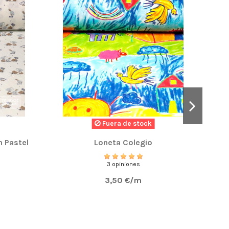
-1,0
Fuera de stock
en Pastel
Loneta Colegio
P
3 opiniones
3,50 €/m