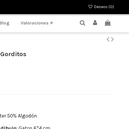
Deseos (
0
)
Blog
Valoraciones ⭐
 Gorditos
ter 50% Algodón
dibujo
: Gatos 6*4 cm