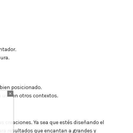
antador.
tura.
 bien posicionado.
su uso en otros contextos.
sus creaciones. Ya sea que estés diseñando el
para resultados que encantan a grandes y