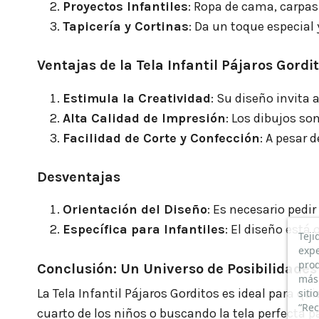
Proyectos Infantiles
: Ropa de cama, carpas
Tapicería y Cortinas
: Da un toque especial 
Ventajas de la Tela Infantil Pájaros Gordi
Estimula la Creatividad
: Su diseño invita 
Alta Calidad de Impresión
: Los dibujos so
Facilidad de Corte y Confección
: A pesar 
Desventajas
Orientación del Diseño
: Es necesario pedi
Específica para Infantiles
: El diseño está
Teji
expe
prod
Conclusión: Un Universo de Posibilidade
más 
La Tela Infantil Pájaros Gorditos es ideal para qu
siti
“Rec
cuarto de los niños o buscando la tela perfecta