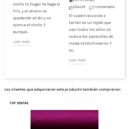
otoño tu hogar Ya llega el
0
Gustó
1 comentario
El
frío, y el verano va
El cuadro escocés o
y 
quedando atrás y se
er
tartán es un tejido que
a 
acerca el otoño. Y
casi todos los años se
la
aunque...
sube a las pasarelas de
On
Leer más
moda otoño/invierno. Y
Le
es...
Leer más
Los clientes que adquirieron este producto también compraron:
TOP VENTAS