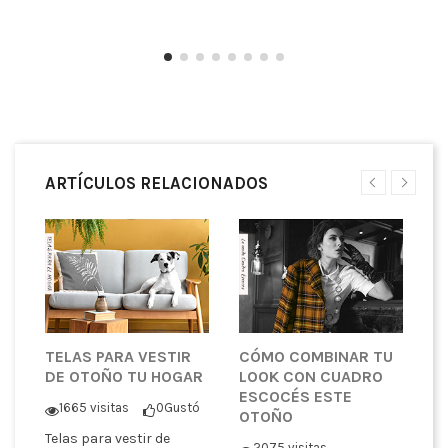
ARTÍCULOS RELACIONADOS
TELAS PARA VESTIR
CÓMO COMBINAR TU
G
DE OTOÑO TU HOGAR
LOOK CON CUADRO
I
ESCOCÉS ESTE
C
1665 visitas
0
Gustó
OTOÑO
T
Telas para vestir de
tó
2075 visitas