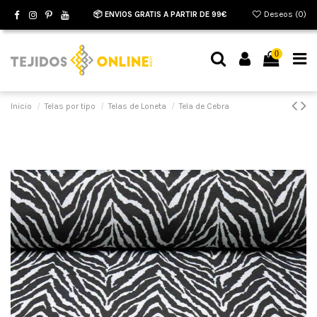
📦 ENVIOS GRATIS A PARTIR DE 99€
Deseos (
0
)
0
Inicio
Telas por tipo
Telas de Loneta
Tela de Cebra