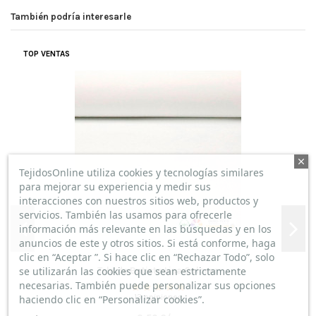
También podría interesarle
SENCILLA, CALIDAD Y SUAVE.
TOP VENTAS
(
5
/
5
)
Por
Oliver CG
en
23/01/2023
Visillo Cortina Gris
Puntuación total:
Puntuación total:
Me encanta esta tela, nos ha venido muy bien para nuestro
salón de estilo nórdico con la calidez de la madera. ¡Muy
TejidosOnline utiliza cookies y tecnologías similares
recomendable!
para mejorar su experiencia y medir sus
interacciones con nuestros sitios web, productos y
servicios. También las usamos para ofrecerle
información más relevante en las búsquedas y en los
anuncios de este y otros sitios. Si está conforme, haga
clic en “Aceptar ”. Si hace clic en “Rechazar Todo”, solo
se utilizarán las cookies que sean estrictamente
Tela de Batista Lisa Colores
necesarias. También puede personalizar sus opciones
13 opiniones
haciendo clic en “Personalizar cookies”.