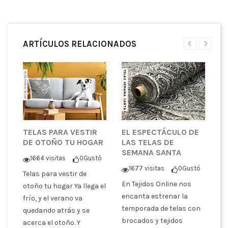
ARTÍCULOS RELACIONADOS
TELAS PARA VESTIR
EL ESPECTÁCULO DE
¿
DE OTOÑO TU HOGAR
LAS TELAS DE
T
SEMANA SANTA
P
1664 visitas
0
Gustó
C
tó
1677 visitas
0
Gustó
Telas para vestir de
En Tejidos Online nos
otoño tu hogar Ya llega el
En
encanta estrenar la
frío, y el verano va
co
de
temporada de telas con
quedando atrás y se
pa
brocados y tejidos
acerca el otoño. Y