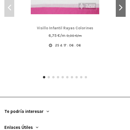
Visillo Infantil Rayas Colorines
6,75 €/m
9,00 €/m
25
d.
17
:
06
:
05
Te podría interesar
Enlaces Útiles