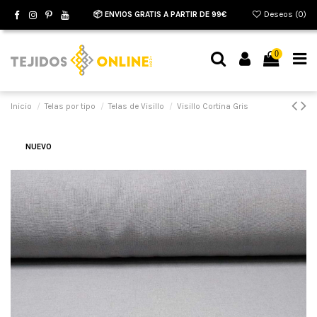
📦 ENVIOS GRATIS A PARTIR DE 99€
Deseos (
0
)
0
Inicio
Telas por tipo
Telas de Visillo
Visillo Cortina Gris
NUEVO