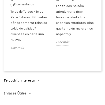
2 comentarios
Los toldos no sólo
De
Telas de Toldos - Telas
agregan una gran
ti
cón
Para Exterior. ¿No sabes
funcionalidad a tus
co
dónde comprar telas de
espacios exteriores, sino
se
toldo de calidad?
que también mejoran su
En
¿Piensas en darle una
aspecto y...
ca
nueva...
Leer más
Le
Leer más
Te podría interesar
Enlaces Útiles