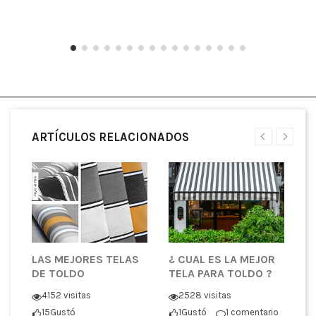
ARTÍCULOS RELACIONADOS
LAS MEJORES TELAS
¿ CUAL ES LA MEJOR
T
DE TOLDO
TELA PARA TOLDO ?
P
C
4152 visitas
2528 visitas
T
tó
15
Gustó
1
Gustó
1 comentario