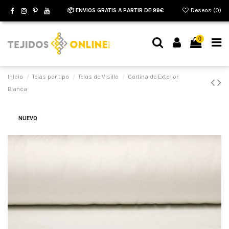
📦 ENVIOS GRATIS A PARTIR DE 99€
Deseos (
0
)
0
Inicio
Telas por tipo
Telas de Visillo
Cortina de Exterior
Blanca
NUEVO