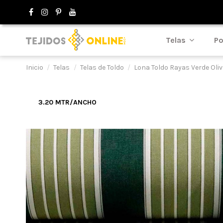
Telas
Po
Inicio
Telas
Telas de Toldo
Lona Toldo Rayas Verde Oli
3.20 MTR/ANCHO