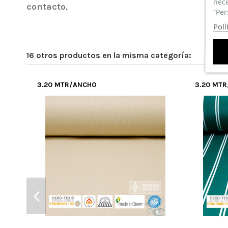
nece
contacto
.
“Per
Polí
16 otros productos en la misma categoría:
TOLDO
(
5
/
5
)
3.20 MTR/ANCHO
3.20 MT
Por
Antonio
en
27/07/2023
Lona Toldo Rayas Verde Oliva
Compra Verificada
Buen produc
Puntuación total:
El envío f
Puntuación total: