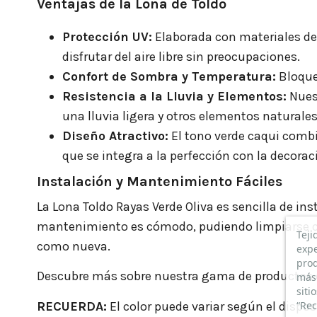
Ventajas de la Lona de Toldo
Protección UV:
Elaborada con materiales de 
disfrutar del aire libre sin preocupaciones.
Confort de Sombra y Temperatura:
Bloquea
Resistencia a la Lluvia y Elementos:
Nuest
una lluvia ligera y otros elementos naturales
Diseño Atractivo:
El tono verde caqui combi
que se integra a la perfección con la decorac
Instalación y Mantenimiento Fáciles
La Lona Toldo Rayas Verde Oliva es sencilla de i
mantenimiento es cómodo, pudiendo limpiarse c
Teji
como nueva.
expe
prod
Descubre más sobre nuestra gama de productos d
más 
siti
“Rec
RECUERDA:
El color puede variar según el dispo