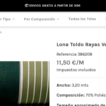
📦 ENVIOS GRATIS A PARTIR DE 99€
Todas las Telas
r Tipo
Por Composición
va
Lona Toldo Rayas Ve
Referencia
386208
11,50 €/M
Impuestos incluidos
Ancho:
3,20 mts
Composición:
70% Poliést
Tamaño aproximado de 