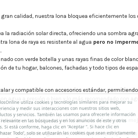
gran calidad, nuestra lona bloquea eficientemente los 
 la radiación solar directa, ofreciendo una sombra agr
ra lona de raya es resistente al agua
pero no imperm
.
nado con verde botella y unas rayas finas de color bla
ión de tu hogar, balcones, fachadas y todo tipos de espac
nstalar y compatible con accesorios estándar, permitiend
on agua a presión o bien y lo más recomendado con ag
dosOnline utiliza cookies y tecnologías similares para mejorar su
riencia y medir sus interacciones con nuestros sitios web,
uctos y servicios. También las usamos para ofrecerle información
e toldos en nuestro artículo detallado
¿Cuál es la mej
relevante en las búsquedas y en los anuncios de este y otros
os. Si está conforme, haga clic en “Aceptar ”. Si hace clic en
hazar Todo”, solo se utilizarán las cookies que sean estrictamente
sitivo. Para pedidos grandes o cantidades no disponible