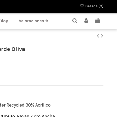
Deseos (
0
)
Blog
Valoraciones ⭐
rde Oliva
er Recycled 30% Acrílico
dibujo
: Rayas 7 cm Ancha