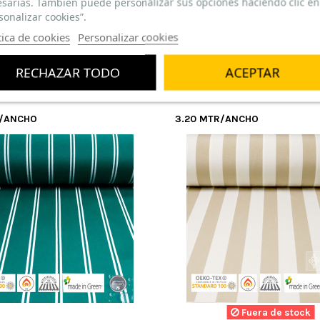
sarias. También puede personalizar sus opciones haciendo clic en
sonalizar cookies”.
tica de cookies
Personalizar cookies
RECHAZAR TODO
ACEPTAR
R/ANCHO
3.20 MTR/ANCHO
to, fácil de coser y trabajar.
ué muy rápido
Fuera de stock