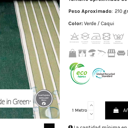
Peso
Aproximado
: 210 
Color:
Verde / Caqui
Añ
1 Metro
La cantidad mínima en e