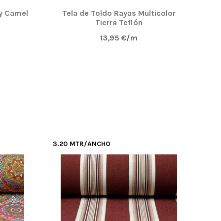
y Camel
Tela de Toldo Rayas Multicolor
T
Tierra Teflón
13,95 €/m
3.20 MTR/ANCHO
3.2