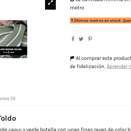
metro
Últimos metros en stock. Que
Al comprar este produc
de fidelización.
Aprender 
rios
(1)
Toldo
rde caqui y verde botella con unas finas rayas de color