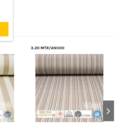
3.20 MTR/ANCHO
3.2