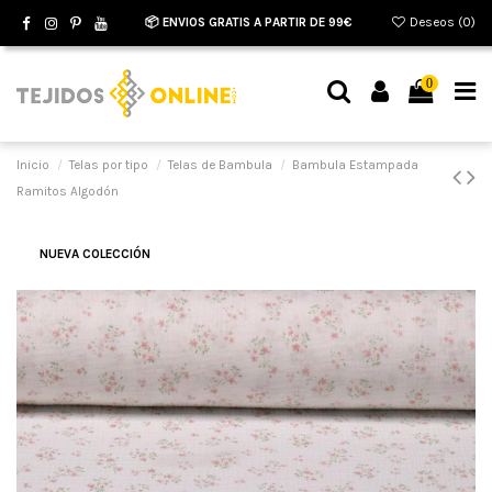
📦 ENVIOS GRATIS A PARTIR DE 99€
Deseos (
0
)
0
Inicio
Telas por tipo
Telas de Bambula
Bambula Estampada
Ramitos Algodón
NUEVA COLECCIÓN