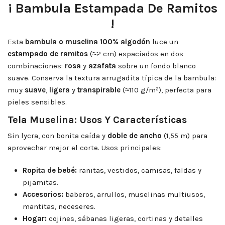
¡ Bambula Estampada De Ramitos
!
Esta
bambula o muselina 100% algodón
luce un
estampado de ramitos
(≈2 cm) espaciados en dos
combinaciones:
rosa
y
azafata
sobre un fondo blanco
suave. Conserva la textura arrugadita típica de la bambula:
muy
suave
,
ligera
y
transpirable
(≈110 g/m²), perfecta para
pieles sensibles.
Tela Muselina: Usos Y Características
Sin lycra, con bonita caída y
doble de ancho
(1,55 m) para
aprovechar mejor el corte. Usos principales:
Ropita de bebé:
ranitas, vestidos, camisas, faldas y
pijamitas.
Accesorios:
baberos, arrullos, muselinas multiusos,
mantitas, neceseres.
Hogar:
cojines, sábanas ligeras, cortinas y detalles