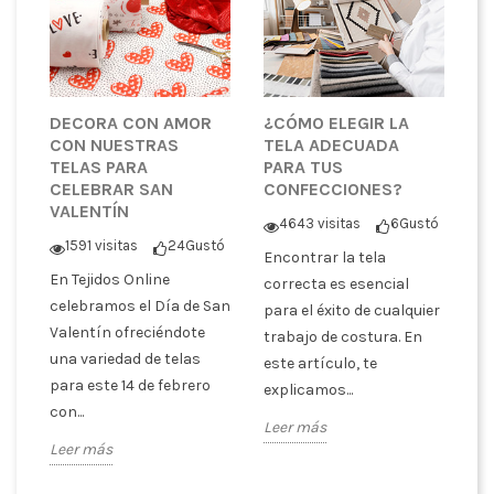
DECORA CON AMOR
¿CÓMO ELEGIR LA
CON NUESTRAS
TELA ADECUADA
TELAS PARA
PARA TUS
CELEBRAR SAN
CONFECCIONES?
VALENTÍN
4643 visitas
6
Gustó
1591 visitas
24
Gustó
Encontrar la tela
En Tejidos Online
correcta es esencial
celebramos el Día de San
para el éxito de cualquier
Valentín ofreciéndote
trabajo de costura. En
una variedad de telas
este artículo, te
para este 14 de febrero
explicamos...
con...
Leer más
Leer más