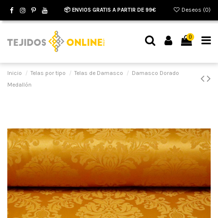
📦 ENVIOS GRATIS A PARTIR DE 99€
Deseos (
0
)
0
Inicio
Telas por tipo
Telas de Damasco
Damasco Dorado
Medallón