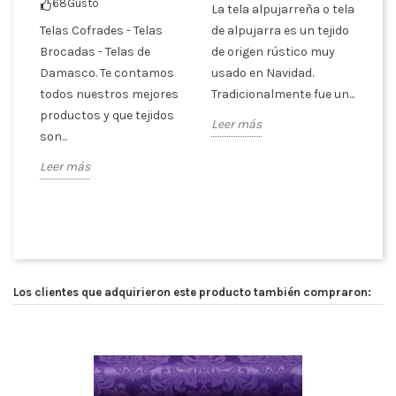
io
68
Gustó
La tela alpujarreña o tela
Telas Cofrades - Telas
de alpujarra es un tejido
La
Brocadas - Telas de
de origen rústico muy
ti
Damasco. Te contamos
usado en Navidad.
ra
e
todos nuestros mejores
Tradicionalmente fue un...
de
productos y que tejidos
pe
Leer más
son...
Le
Leer más
Los clientes que adquirieron este producto también compraron: