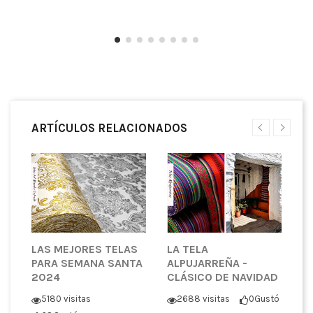
ARTÍCULOS RELACIONADOS
LAS MEJORES TELAS
LA TELA
D
S
PARA SEMANA SANTA
ALPUJARREÑA -
M
2024
CLÁSICO DE NAVIDAD
L
5180 visitas
2688 visitas
0
Gustó