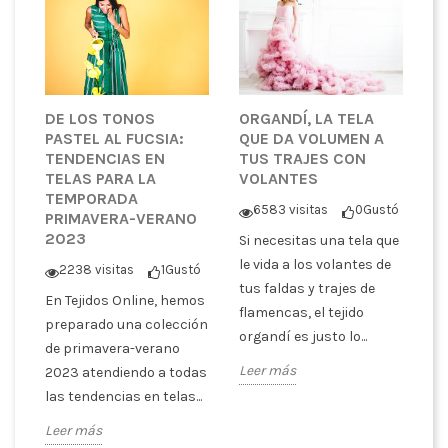
DE LOS TONOS
ORGANDÍ, LA TELA
S
PASTEL AL FUCSIA:
QUE DA VOLUMEN A
T
TENDENCIAS EN
TUS TRAJES CON
T
TELAS PARA LA
VOLANTES
E
TEMPORADA
A
6583 visitas
0
Gustó
PRIMAVERA-VERANO
P
2023
Si necesitas una tela que
ó
le vida a los volantes de
2238 visitas
1
Gustó
S
tus faldas y trajes de
En Tejidos Online, hemos
s
cu
flamencas, el tejido
preparado una colección
ra
te
organdí es justo lo...
de primavera-verano
tr
Leer más
2023 atendiendo a todas
SI
las tendencias en telas...
Le
Leer más