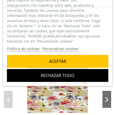
para mejorar su experiencia y medir sus
interacciones con nuestros sitios web, productos y
Advertencia:
Los colores pueden variar según la calibración
servicios. También las usamos para ofrecerle
de pantalla del dispositivo desde el que se visualice.
información más relevante en las búsquedas y en los
anuncios de este y otros sitios. Si está conforme, haga
clic en “Aceptar ”. Si hace clic en “Rechazar Todo”, solo
se utilizarán las cookies que sean estrictamente
16 otros productos en la misma categoría:
necesarias. También puede personalizar sus opciones
haciendo clic en “Personalizar cookies”.
Política de cookies
Personalizar cookies
ACEPTAR
RECHAZAR TODO