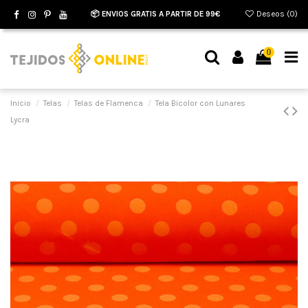
📦 ENVIOS GRATIS A PARTIR DE 99€
Deseos (
0
)
0
Inicio
Telas
Telas de Flamenca
Tela Bicolor con Lunares
Lycra