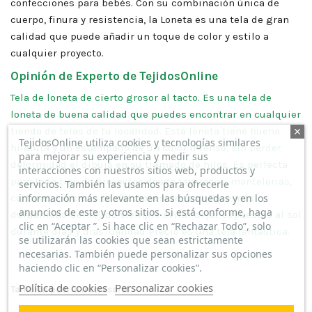
confecciones para bebés. Con su combinación única de
cuerpo, finura y resistencia, la Loneta es una tela de gran
calidad que puede añadir un toque de color y estilo a
cualquier proyecto.
Opinión de Experto de TejidosOnline
Tela de loneta de cierto grosor al tacto. Es una tela de
loneta de buena calidad que puedes encontrar en cualquier
tienda de telas de tu localidad. Esta loneta tiene buena
TejidosOnline utiliza cookies y tecnologías similares
hilatura y un estampado de un color intenso, sin perder
para mejorar su experiencia y medir sus
deformidad el dibujo en su tramado de hilos. Es perfecta
interacciones con nuestros sitios web, productos y
para todo tipo de proyectos desde tapizados, mantelerias,
servicios. También las usamos para ofrecerle
cortinas e incluso confecciones de ropa. Para más
información más relevante en las búsquedas y en los
anuncios de este y otros sitios. Si está conforme, haga
durabilidad del tejido siempre evitar dejar expuestas al sol
clic en “Aceptar ”. Si hace clic en “Rechazar Todo”, solo
durante dias y dias. Calidad Precio es una tela fantástica.
se utilizarán las cookies que sean estrictamente
necesarias. También puede personalizar sus opciones
haciendo clic en “Personalizar cookies”.
Política de cookies
Personalizar cookies
También podría interesarle