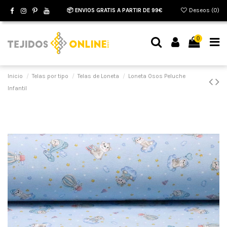
📦 ENVIOS GRATIS A PARTIR DE 99€
Deseos (
0
)
0
Inicio
Telas por tipo
Telas de Loneta
Loneta Osos Peluche
Infantil