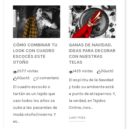
CÓMO COMBINAR TU
GANAS DE NAVIDAD.
L
LOOK CON CUADRO
IDEAS PARA DECORAR
A
ESCOCÉS ESTE
CON NUESTRAS
C
OTOÑO
TELAS
tó
2077 visitas
1435 visitas
0
Gustó
La
0
Gustó
1 comentario
El espíritu de la Navidad
de
El cuadro escocés o
y todo su ambiente está
de
er
tartán es un tejido que
a punto de atraparnos. Y,
us
casi todos los años se
la verdad, en Tejidos
Tr
sube a las pasarelas de
Online, ¡nos...
Le
moda otoño/invierno. Y
Leer más
es...