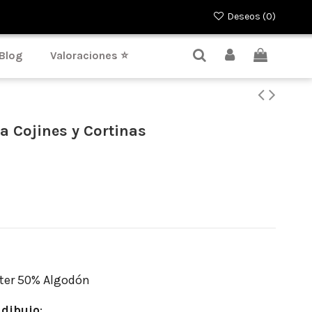
Deseos (
0
)
Blog
Valoraciones ⭐
a Cojines y Cortinas
ter 50% Algodón
dibujo
: