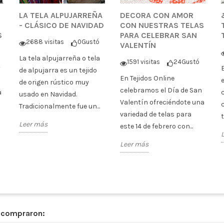
LA TELA ALPUJARREÑA
DECORA CON AMOR
- CLÁSICO DE NAVIDAD
CON NUESTRAS TELAS
S
PARA CELEBRAR SAN
2688 visitas
0
Gustó
VALENTÍN
La tela alpujarreña o tela
1591 visitas
24
Gustó
y
de alpujarra es un tejido
En Tejidos Online
de origen rústico muy
celebramos el Día de San
a
usado en Navidad.
Valentín ofreciéndote una
Tradicionalmente fue un...
variedad de telas para
Leer más
este 14 de febrero con...
Leer más
n compraron: