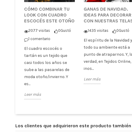
CÓMO COMBINAR TU
GANAS DE NAVIDAD.
LOOK CON CUADRO
IDEAS PARA DECORAR
ESCOCÉS ESTE OTOÑO
CON NUESTRAS TELA
2077 visitas
0
Gustó
1435 visitas
0
Gustó
1 comentario
El espíritu de la Navidad 
todo su ambiente está a
El cuadro escocés o
punto de atraparnos. Y, l
tartán es un tejido que
verdad, en Tejidos Online,
casi todos los años se
¡nos...
sube a las pasarelas de
moda otoño/invierno. Y
Leer más
es...
Leer más
Los clientes que adquirieron este producto tambié