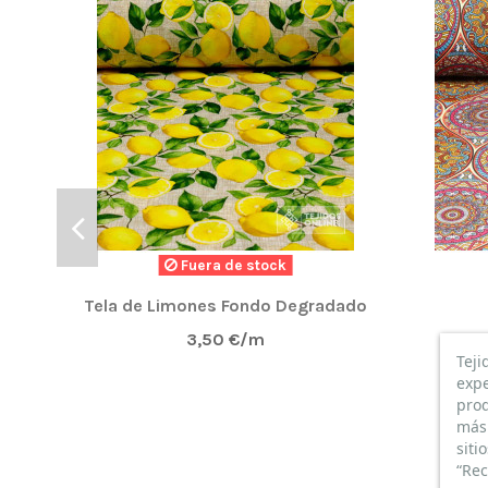
Fuera de stock
Tela de Limones Fondo Degradado
3,50 €/m
Teji
expe
prod
más 
siti
“Rec