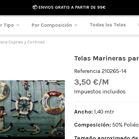
📦 ENVIOS GRATIS A PARTIR DE 99€
Todas las Telas
r Tipo
Por Composición
ara Cojines y Cortinas
Telas Marineras par
Referencia
210265-14
3,50 €/M
Impuestos incluidos
Ancho:
1,40 mtr
Composición:
50% Poliés
Tamaño aproximado de 