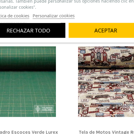
sarias. También puede personalizar sus opciones haciendo clic en
sonalizar cookies”.
tica de cookies
Personalizar cookies
n compraron:
RECHAZAR TODO
ACEPTAR
uadro Escoces Verde Lurex
Tela de Motos Vintage R