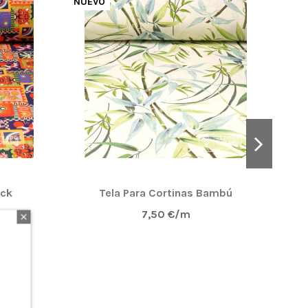
NUEVO
NUE
rck
Tela Para Cortinas Bambú
7,50 €/m