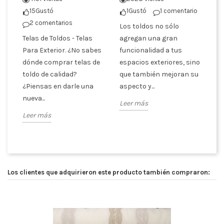
T
tó
15
Gustó
1
Gustó
1 comentario
2 comentarios
Los toldos no sólo
De
Telas de Toldos - Telas
agregan una gran
ti
cón
Para Exterior. ¿No sabes
funcionalidad a tus
co
dónde comprar telas de
espacios exteriores, sino
se
toldo de calidad?
que también mejoran su
En
¿Piensas en darle una
aspecto y...
ca
nueva...
Leer más
Le
Leer más
Los clientes que adquirieron este producto también compraron: