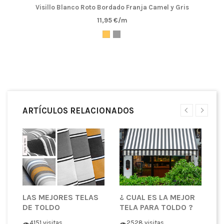
Visillo Blanco Roto Bordado Franja Camel y Gris
11,95 €/m
ARTÍCULOS RELACIONADOS
LAS MEJORES TELAS
¿ CUAL ES LA MEJOR
T
DE TOLDO
TELA PARA TOLDO ?
P
C
4151 visitas
2528 visitas