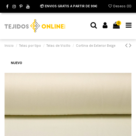
📦 ENVIOS GRATIS A PARTIR DE 99€
Deseos (
0
)
0
Inicio
Telas por tipo
Telas de Visillo
Cortina de Exterior Beige
NUEVO