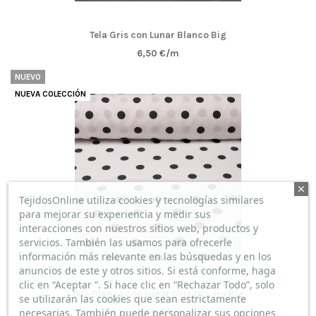
Tela Gris con Lunar Blanco Big
6,50 €/m
NUEVO
NUEVA COLECCIÓN
TejidosOnline utiliza cookies y tecnologías similares
para mejorar su experiencia y medir sus
interacciones con nuestros sitios web, productos y
servicios. También las usamos para ofrecerle
información más relevante en las búsquedas y en los
anuncios de este y otros sitios. Si está conforme, haga
clic en “Aceptar ”. Si hace clic en “Rechazar Todo”, solo
Tela Blanca con Lunar Gris Oscuro Big
se utilizarán las cookies que sean estrictamente
necesarias. También puede personalizar sus opciones
6,50 €/m