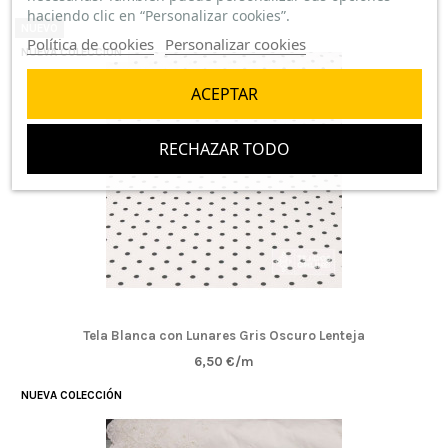
haciendo clic en “Personalizar cookies”.
NUEVO
Política de cookies
Personalizar cookies
NUEVA COLECCIÓN
ACEPTAR
RECHAZAR TODO
Tela Blanca con Lunares Gris Oscuro Lenteja
6,50 €/m
NUEVA COLECCIÓN